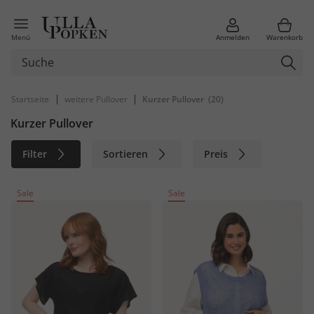
Menü
Anmelden
Warenkorb
|
|
Startseite
weitere Pullover
Kurzer Pullover
(20)
Kurzer Pullover
Filter
Sortieren
Preis
Größe
Farbe
Marke
Sale
Sale
Material
Nachhaltig