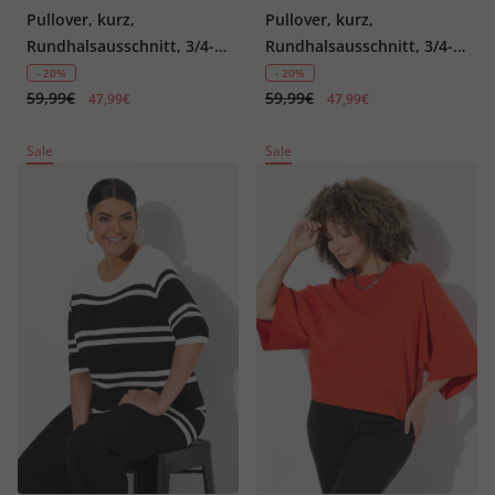
Pullover, kurz,
Pullover, kurz,
Rundhalsausschnitt, 3/4-
Rundhalsausschnitt, 3/4-
Arm
Arm
- 20%
- 20%
59,99€
59,99€
47,99€
47,99€
Sale
Sale