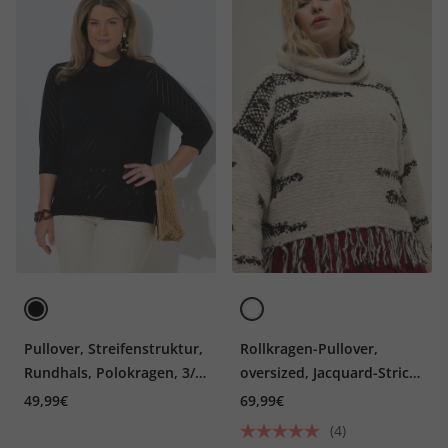
Pullover, Streifenstruktur,
Rollkragen-Pullover,
Rundhals, Polokragen, 3/4-
oversized, Jacquard-Strick,
Arm
Fransensaum
49,99€
69,99€
(4)