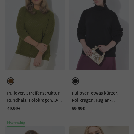
Pullover, Streifenstruktur,
Pullover, etwas kürzer,
Rundhals, Polokragen, 3/4-
Rollkragen, Raglan-
Arm
Langarm
49,99€
59,99€
Nachhaltig