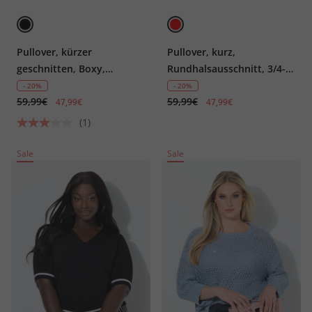
Pullover, kürzer
Pullover, kurz,
geschnitten, Boxy,
Rundhalsausschnitt, 3/4-
Rundhals, Halbarm
Arm
- 20%
- 20%
59,99€
59,99€
47,99€
47,99€
(1)
Sale
Sale