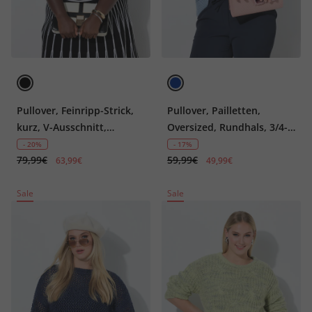
Pullover, Feinripp-Strick,
Pullover, Pailletten,
kurz, V-Ausschnitt,
Oversized, Rundhals, 3/4-
Halbarm
Arm
- 20%
- 17%
79,99€
59,99€
63,99€
49,99€
Sale
Sale