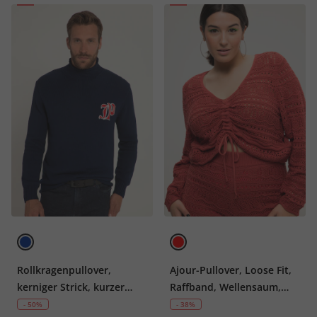
Rollkragenpullover,
Ajour-Pullover, Loose Fit,
kerniger Strick, kurzer
Raffband, Wellensaum,
Rollkragen
Langarm
- 50%
- 38%