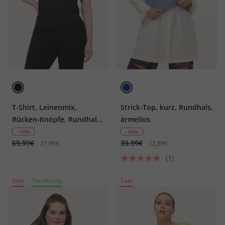
T-Shirt, Leinenmix,
Strick-Top, kurz, Rundhals,
Rücken-Knöpfe, Rundhals,
ärmellos
Halbarm
- 69%
- 68%
69,99€
39,99€
21,99€
12,99€
(1)
Sale
Nachhaltig
Sale