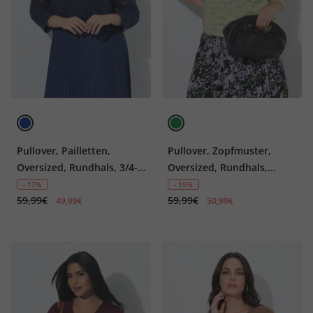
Pullover, Pailletten,
Pullover, Zopfmuster,
Oversized, Rundhals, 3/4-
Oversized, Rundhals,
Arm
Langarm
- 17%
- 15%
59,99€
59,99€
49,99€
50,99€