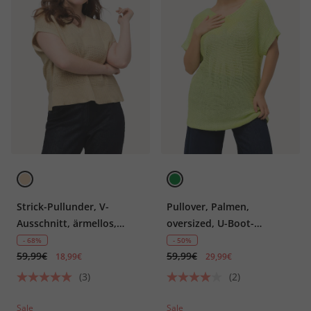
Strick-Pullunder, V-
Pullover, Palmen,
Ausschnitt, ärmellos,
oversized, U-Boot-
Biobaumwolle
Ausschnitt, Halbarm
- 68%
- 50%
59,99€
59,99€
18,99€
29,99€
(3)
(2)
Sale
Sale