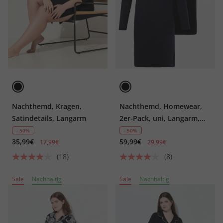
Nachthemd, Kragen,
Nachthemd, Homewear,
Satindetails, Langarm
2er-Pack, uni, Langarm,
bis Gr 8XL
- 50%
- 50%
35,99€
59,99€
17,99€
29,99€
(18)
(8)
Sale
Nachhaltig
Sale
Nachhaltig