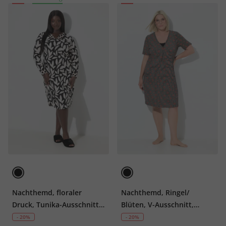
Nachthemd, floraler
Nachthemd, Ringel/
Druck, Tunika-Ausschnitt,
Blüten, V-Ausschnitt,
Langarm
Halbarm
- 20%
- 20%