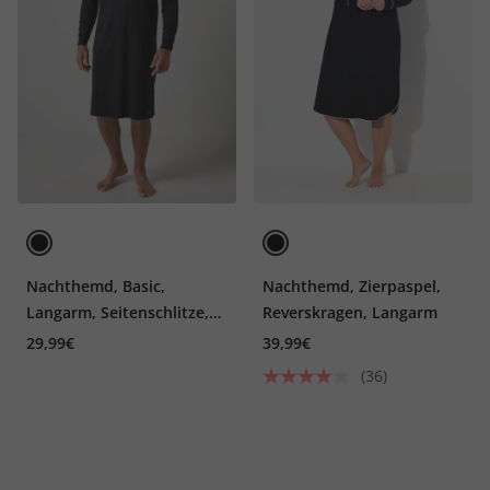
Nachthemd, Basic,
Nachthemd, Zierpaspel,
Langarm, Seitenschlitze,
Reverskragen, Langarm
bis 8 XL
29,99€
39,99€
(36)