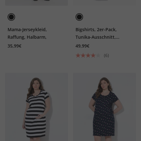
Mama-Jerseykleid,
Bigshirts, 2er-Pack,
Raffung, Halbarm,
Tunika-Ausschnitt,
Langarm
35,99€
49,99€
(6)