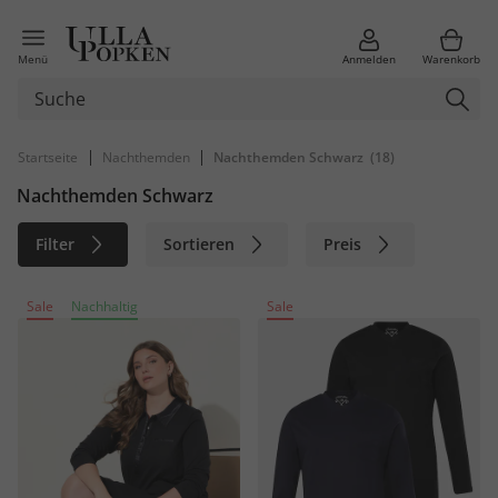
Menü
Anmelden
Warenkorb
|
|
Startseite
Nachthemden
Nachthemden Schwarz
(18)
Nachthemden Schwarz
Filter
Sortieren
Preis
Größe
Farbe
Marke
Sale
Nachhaltig
Sale
Material
Nachhaltig