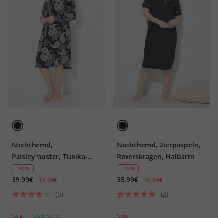
Nachthemd,
Nachthemd, Zierpaspeln,
Paisleymuster, Tunika-
Reverskragen, Halbarm
Ausschnitt, Langarm
- 50%
- 42%
39,99€
35,99€
19,99€
20,99€
(5)
(2)
Sale
Nachhaltig
Sale