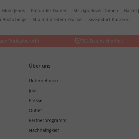
Mom Jeans
Pullunder Damen
Strickpullover Damen
Barrel
a Boots beige
Slip mit breitem Zwickel
Sweatshirt Kurzarm
Tage Rückgaberecht
SSL Datensicherheit
Über uns
Unternehmen
Jobs
Presse
Outlet
Partnerprogramm
Nachhaltigkeit