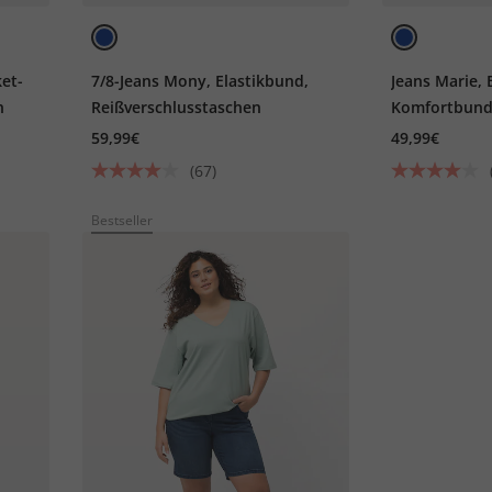
et-
7/8-Jeans Mony, Elastikbund,
Jeans Marie, 
h
Reißverschlusstaschen
Komfortbund,
59,99€
49,99€
(67)
Bestseller