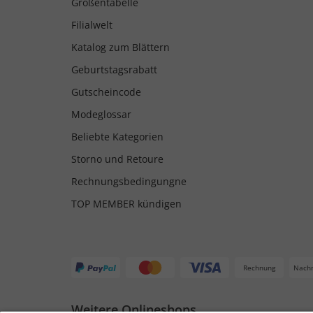
Größentabelle
Filialwelt
Katalog zum Blättern
Geburtstagsrabatt
Gutscheincode
Modeglossar
Beliebte Kategorien
Storno und Retoure
Rechnungsbedingungne
TOP MEMBER kündigen
Rechnung
Nach
Weitere Onlineshops