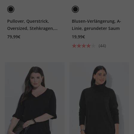
Pullover, Querstrick,
Blusen-Verlängerung, A-
Oversized, Stehkragen,
Linie, gerundeter Saum
Halbarm
79,99€
19,99€
(44)