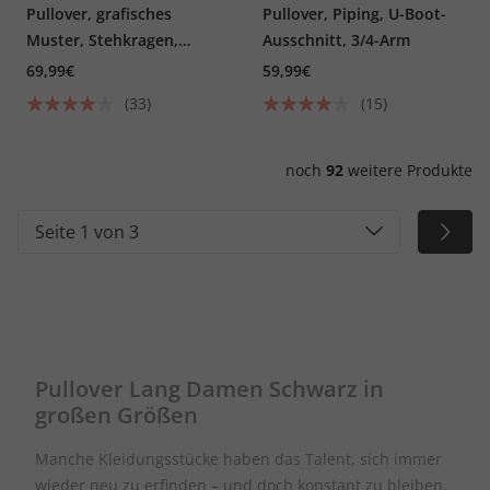
Pullover, grafisches
Pullover, Piping, U-Boot-
Muster, Stehkragen,
Ausschnitt, 3/4-Arm
Langarm
69,99€
59,99€
(33)
(15)
noch
92
weitere Produkte
Seite 1 von 3
Pullover Lang Damen Schwarz in
großen Größen
Manche Kleidungsstücke haben das Talent, sich immer
wieder neu zu erfinden – und doch konstant zu bleiben.