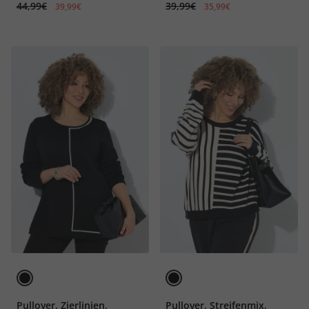
44,99€
39,99€
39,99€
35,99€
Pullover, Zierlinien,
Pullover, Streifenmix,