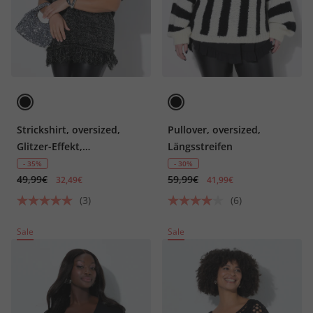
Strickshirt, oversized,
Pullover, oversized,
Glitzer-Effekt,
Längsstreifen
Fransensaum
- 35%
- 30%
49,99€
59,99€
32,49€
41,99€
(3)
(6)
Sale
Sale