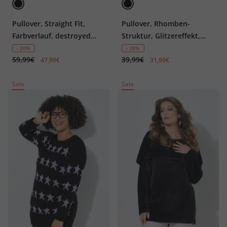
Pullover, Straight Fit,
Pullover, Rhomben-
Farbverlauf, destroyed
Struktur, Glitzereffekt,
Saum
weiter Stehkragen
- 20%
- 20%
59,99€
39,99€
47,99€
31,99€
Sale
Sale