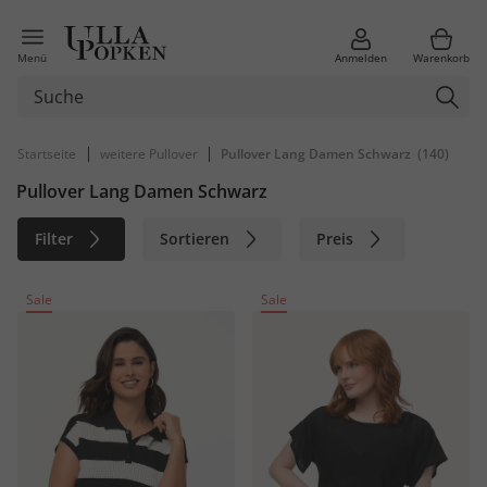
Menü
Anmelden
Warenkorb
|
|
Startseite
weitere Pullover
Pullover Lang Damen Schwarz
(140)
Pullover Lang Damen Schwarz
Filter
Sortieren
Preis
Größe
Farbe
Marke
Sale
Sale
Material
Nachhaltig