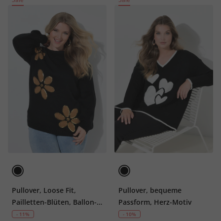
Pullover, Loose Fit,
Pullover, bequeme
Pailletten-Blüten, Ballon-
Passform, Herz-Motiv
Langarm
- 11%
- 10%