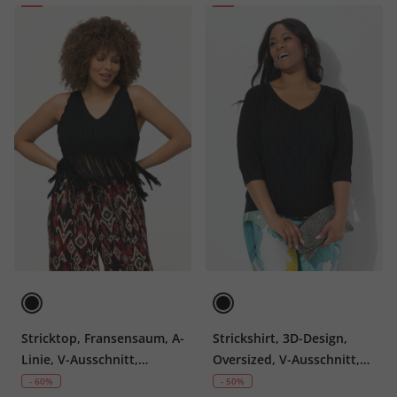
Stricktop, Fransensaum, A-
Strickshirt, 3D-Design,
Linie, V-Ausschnitt,
Oversized, V-Ausschnitt,
ärmellos
Halbarm
- 60%
- 50%