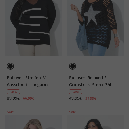
Pullover, Streifen, V-
Pullover, Relaxed Fit,
Ausschnitt, Langarm
Grobstrick, Stern, 3/4-
Ärmel
- 26%
- 20%
89,99€
49,99€
66,99€
39,99€
Sale
Sale