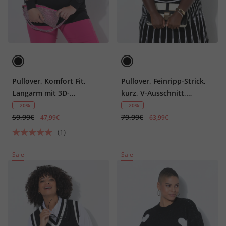
Pullover, Komfort Fit,
Pullover, Feinripp-Strick,
Langarm mit 3D-
kurz, V-Ausschnitt,
Applikationen
Halbarm
- 20%
- 20%
59,99€
79,99€
47,99€
63,99€
(1)
Sale
Sale