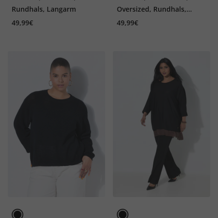
Rundhals, Langarm
Oversized, Rundhals,
Langarm
49,99€
49,99€