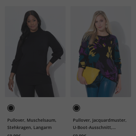
Pullover, Muschelsaum,
Pullover, Jacquardmuster,
Stehkragen, Langarm
U-Boot-Ausschnitt,
Langarm
69,99€
69,99€