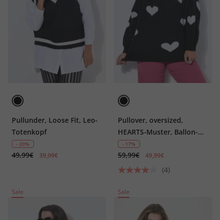
Pullunder, Loose Fit, Leo-
Pullover, oversized,
Totenkopf
HEARTS-Muster, Ballon-
Langarm
- 20%
- 17%
49,99€
59,99€
39,99€
49,99€
(4)
Sale
Sale