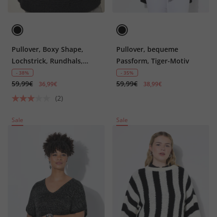
Pullover, Boxy Shape,
Pullover, bequeme
Lochstrick, Rundhals,
Passform, Tiger-Motiv
Langarm
- 38%
- 35%
59,99€
59,99€
36,99€
38,99€
(2)
Sale
Sale