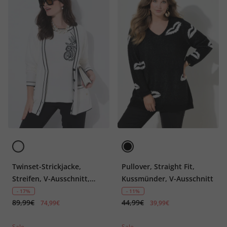
Twinset-Strickjacke,
Pullover, Straight Fit,
Streifen, V-Ausschnitt,
Kussmünder, V-Ausschnitt
Langarm
- 17%
- 11%
89,99€
44,99€
74,99€
39,99€
Sale
Sale