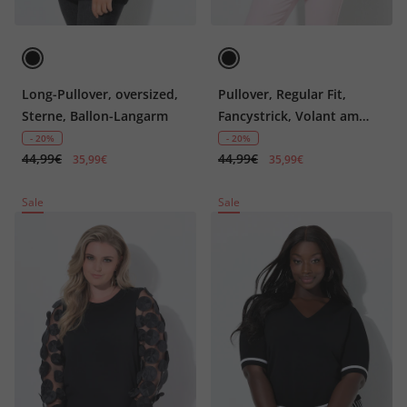
Long-Pullover, oversized,
Pullover, Regular Fit,
Sterne, Ballon-Langarm
Fancystrick, Volant am
Ausschnitt
- 20%
- 20%
44,99€
44,99€
35,99€
35,99€
Sale
Sale