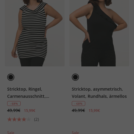
Stricktop, Ringel,
Stricktop, asymmetrisch,
Carmenausschnitt,
Volant, Rundhals, ärmellos
ärmellos, schulterfrei
- 68%
- 68%
49,99€
49,99€
15,99€
15,99€
(2)
Sale
Sale