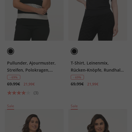
Pullunder, Ajourmuster,
T-Shirt, Leinenmix,
Streifen, Polokragen,
Rücken-Knöpfe, Rundhals,
ärmellos
Halbarm
- 69%
- 69%
69,99€
69,99€
21,99€
21,99€
(3)
Sale
Sale