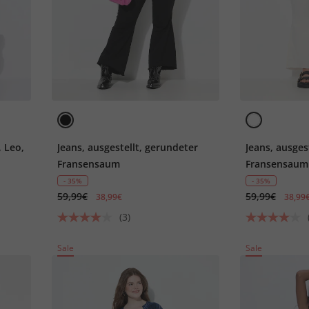
, Leo,
Jeans, ausgestellt, gerundeter
Jeans, ausges
Fransensaum
Fransensaum
- 35%
- 35%
59,99€
59,99€
38,99€
38,99
(3)
Sale
Sale