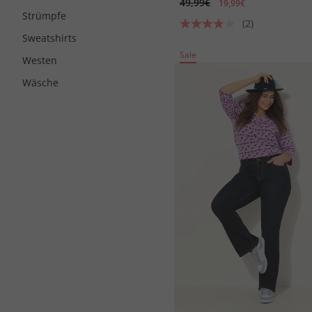
49,99€
19,99€
Strümpfe
(2)
Sweatshirts
Sale
Westen
Wäsche