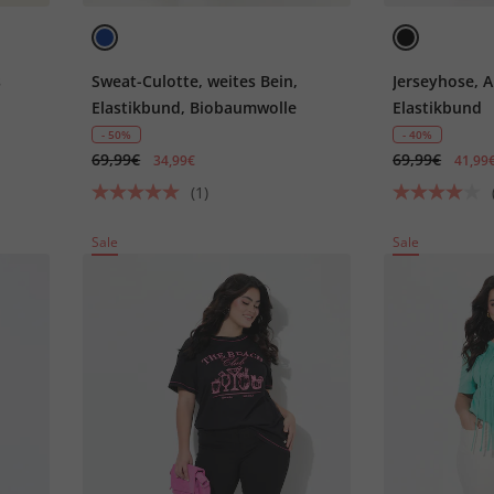
s
Sweat-Culotte, weites Bein,
Jerseyhose, A
Elastikbund, Biobaumwolle
Elastikbund
- 50%
- 40%
69,99€
69,99€
34,99€
41,99
(1)
Sale
Sale