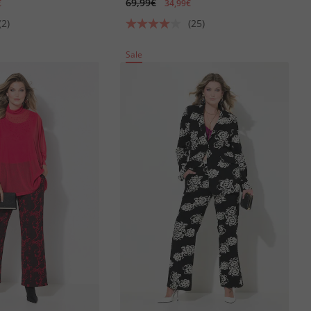
69,99€
€
34,99€
(2)
(25)
Sale