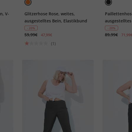
n, V-
Glitzerhose Rose, weites,
Paillettenhos
ausgestelltes Bein, Elastikbund
ausgestelltes
- 20%
- 20%
59,99€
89,99€
47,99€
71,99
(1)