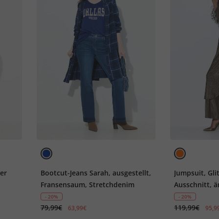
ter
Bootcut-Jeans Sarah, ausgestellt,
Jumpsuit, Glit
Fransensaum, Stretchdenim
Ausschnitt, ä
- 20%
- 20%
79,99€
119,99€
63,99€
95,9