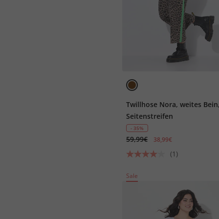
Twillhose Nora, weites Bein
Seitenstreifen
- 35%
59,99€
38,99€
(1)
Sale