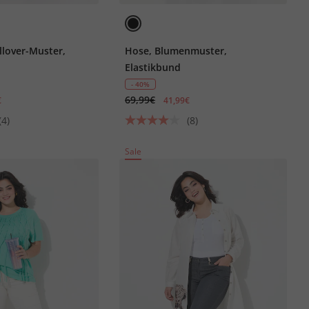
llover-Muster,
Hose, Blumenmuster,
Elastikbund
- 40%
69,99€
€
41,99€
(4)
(8)
Sale