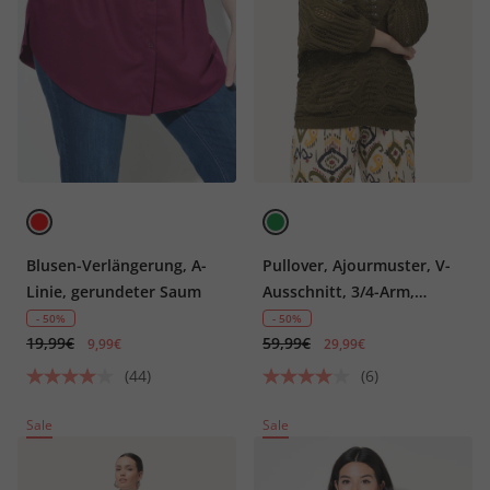
Blusen-Verlängerung, A-
Pullover, Ajourmuster, V-
Linie, gerundeter Saum
Ausschnitt, 3/4-Arm,
Biobaumwolle
- 50%
- 50%
19,99€
59,99€
9,99€
29,99€
(44)
(6)
Sale
Sale