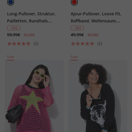
Long-Pullover, Struktur,
Ajour-Pullover, Loose Fit,
Pailletten, Rundhals,
Raffband, Wellensaum,
Halbarm
Langarm
- 42%
- 38%
59,99€
49,99€
34,99€
30,99€
(2)
(2)
Sale
Sale