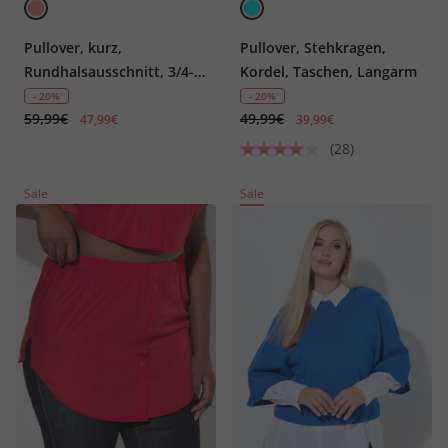
Pullover, kurz,
Pullover, Stehkragen,
Rundhalsausschnitt, 3/4-
Kordel, Taschen, Langarm
Arm
- 20%
- 20%
59,99€
49,99€
47,99€
39,99€
(28)
Sale
Sale