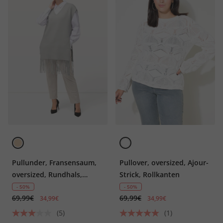
Pullunder, Fransensaum,
Pullover, oversized, Ajour-
oversized, Rundhals,
Strick, Rollkanten
ärmellos
- 50%
- 50%
69,99€
69,99€
34,99€
34,99€
(5)
(1)