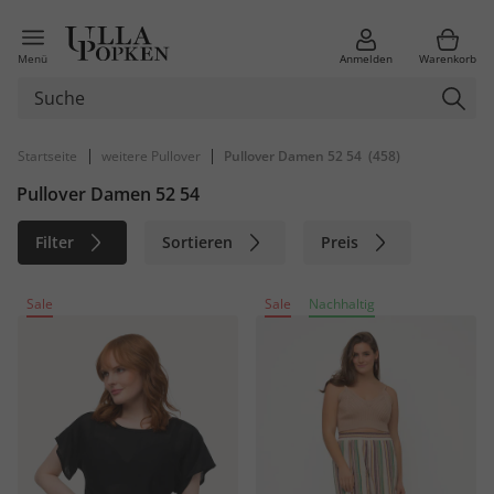
Menü
Anmelden
Warenkorb
|
|
Startseite
weitere Pullover
Pullover Damen 52 54
(458)
Pullover Damen 52 54
Filter
Sortieren
Preis
Größe
Farbe
Marke
Sale
Sale
Nachhaltig
Material
Nachhaltig