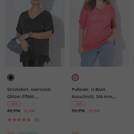
Strickshirt, oversized,
Pullover, U-Boot-
Glitzer-Effekt,
Ausschnitt, 3/4-Arm,
Fransensaum
Biobaumwolle
- 35%
- 33%
49,99€
59,99€
32,49€
39,99€
(3)
Sale
Nachhaltig
Sale