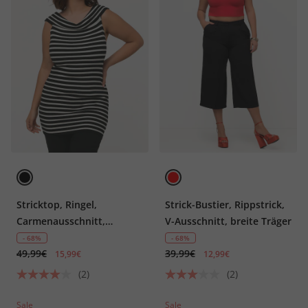
Stricktop, Ringel,
Strick-Bustier, Rippstrick,
Carmenausschnitt,
V-Ausschnitt, breite Träger
ärmellos, schulterfrei
- 68%
- 68%
49,99€
39,99€
15,99€
12,99€
(2)
(2)
Sale
Sale