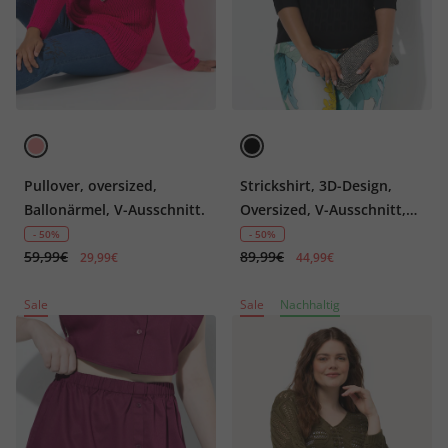
Pullover, oversized,
Strickshirt, 3D-Design,
Ballonärmel, V-Ausschnitt.
Oversized, V-Ausschnitt,
Halbarm
- 50%
- 50%
59,99€
89,99€
29,99€
44,99€
Sale
Sale
Nachhaltig