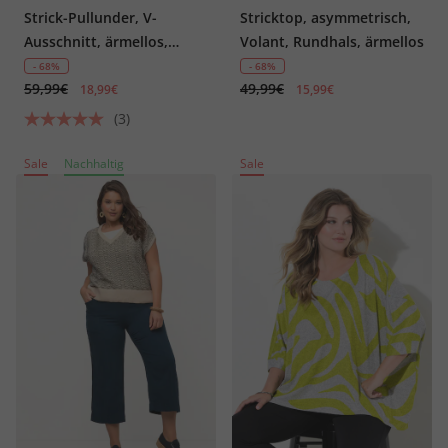
Strick-Pullunder, V-
Stricktop, asymmetrisch,
Ausschnitt, ärmellos,
Volant, Rundhals, ärmellos
Biobaumwolle
- 68%
- 68%
59,99€
49,99€
18,99€
15,99€
(3)
Sale
Nachhaltig
Sale