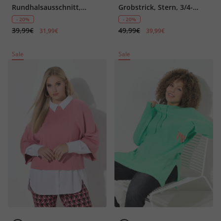
Rundhalsausschnitt,
Grobstrick, Stern, 3/4-
ärmellos, Biobaumwolle
Ärmel
- 20%
- 20%
39,99€
49,99€
31,99€
39,99€
Sale
Sale