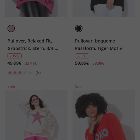
Pullover, Relaxed Fit,
Pullover, bequeme
Grobstrick, Stern, 3/4-
Passform, Tiger-Motiv
Ärmel
- 35%
- 35%
49,99€
59,99€
32,49€
38,99€
(5)
Sale
Sale