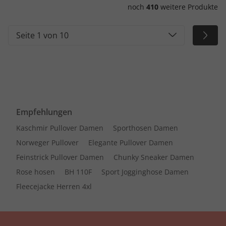
noch
410
weitere Produkte
Seite 1 von 10
Empfehlungen
Kaschmir Pullover Damen
Sporthosen Damen
Norweger Pullover
Elegante Pullover Damen
Feinstrick Pullover Damen
Chunky Sneaker Damen
Rose hosen
BH 110F
Sport Jogginghose Damen
Fleecejacke Herren 4xl