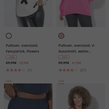
Pullover, oversized,
Pullover, oversized, V-
Fancystrick, Flowers
Ausschnitt, weiter
Langarm
- 23%
- 20%
69,99€
59,99€
53,99€
47,99€
(1)
(21)
Sale
Sale