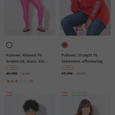
Pullover, Relaxed Fit,
Pullover, Straight Fit,
Grobstrick, Stern, 3/4-
Statement, offenkantig
Ärmel
- 35%
- 35%
49,99€
59,99€
32,49€
38,99€
(5)
Sale
Sale
Nachhaltig