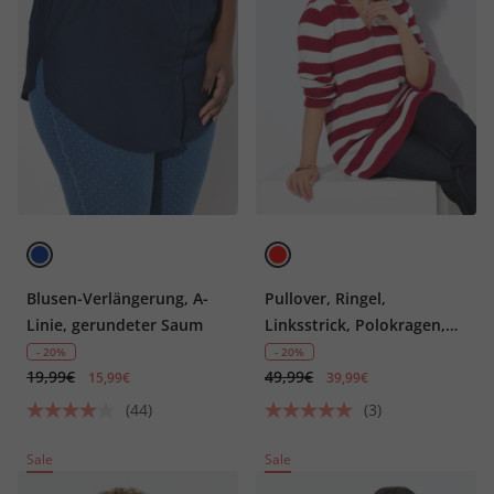
Blusen-Verlängerung, A-
Pullover, Ringel,
Linie, gerundeter Saum
Linksstrick, Polokragen,
Langarm
- 20%
- 20%
19,99€
49,99€
15,99€
39,99€
(44)
(3)
Sale
Sale