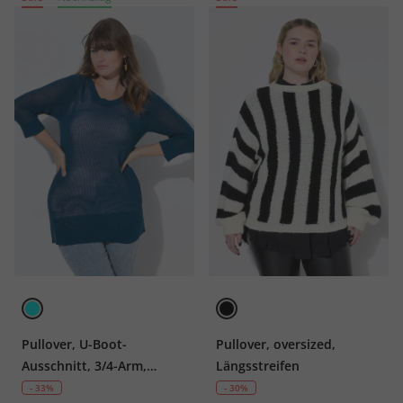
Pullover, U-Boot-
Pullover, oversized,
Ausschnitt, 3/4-Arm,
Längsstreifen
Biobaumwolle
- 33%
- 30%