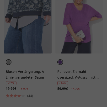
Blusen-Verlängerung, A-
Pullover, Ziernaht,
Linie, gerundeter Saum
oversized, V-Ausschnitt,
Halbarm
- 20%
- 20%
19,99€
59,99€
15,99€
47,99€
(44)