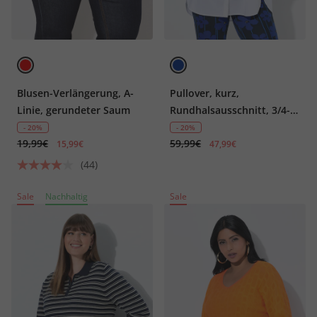
Blusen-Verlängerung, A-
Pullover, kurz,
Linie, gerundeter Saum
Rundhalsausschnitt, 3/4-
Arm
- 20%
- 20%
19,99€
59,99€
15,99€
47,99€
(44)
Sale
Nachhaltig
Sale