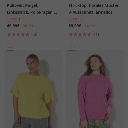
Pullover, Ringel,
Stricktop, florales Muster,
Linksstrick, Polokragen,
V-Ausschnitt, ärmellos
Langarm
- 28%
- 28%
49,99€
89,99€
35,99€
64,99€
(3)
(1)
Sale
Sale