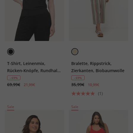
T-Shirt, Leinenmix,
Bralette, Rippstrick,
Rücken-Knöpfe, Rundhals,
Zierkanten, Biobaumwolle
Halbarm
- 69%
- 69%
69,99€
35,99€
21,99€
10,99€
(1)
Sale
Sale