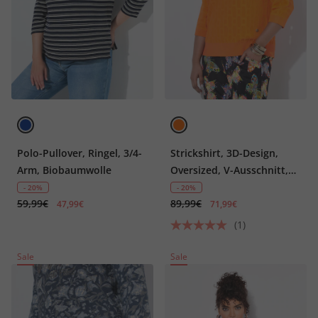
Polo-Pullover, Ringel, 3/4-
Strickshirt, 3D-Design,
Arm, Biobaumwolle
Oversized, V-Ausschnitt,
Halbarm
- 20%
- 20%
59,99€
89,99€
47,99€
71,99€
(1)
Sale
Sale