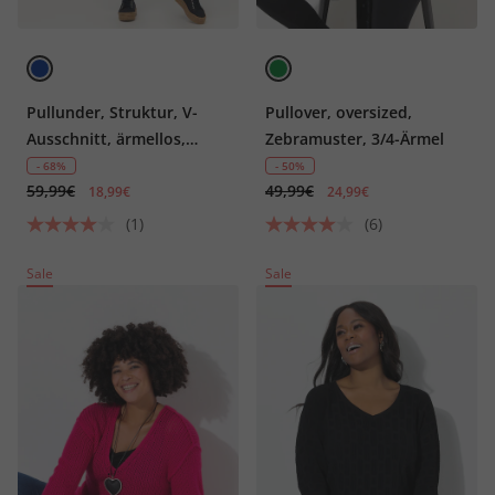
Pullunder, Struktur, V-
Pullover, oversized,
Ausschnitt, ärmellos,
Zebramuster, 3/4-Ärmel
Biobaumwolle
- 68%
- 50%
59,99€
49,99€
18,99€
24,99€
(1)
(6)
Sale
Sale