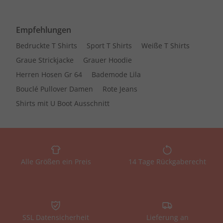
Empfehlungen
Bedruckte T Shirts
Sport T Shirts
Weiße T Shirts
Graue Strickjacke
Grauer Hoodie
Herren Hosen Gr 64
Bademode Lila
Bouclé Pullover Damen
Rote Jeans
Shirts mit U Boot Ausschnitt
Alle Größen ein Preis
14 Tage Rückgaberecht
SSL Datensicherheit
Lieferung an