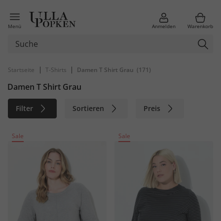
Menü
Anmelden
Warenkorb
|
|
Startseite
T-Shirts
Damen T Shirt Grau
(171)
Damen T Shirt Grau
Filter
Sortieren
Preis
Größe
Farbe
Marke
Sale
Sale
Material
Nachhaltig