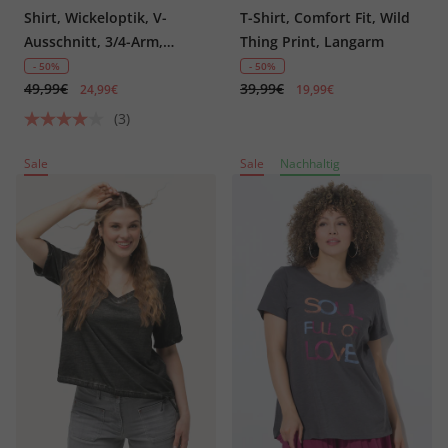
Shirt, Wickeloptik, V-
T-Shirt, Comfort Fit, Wild
Ausschnitt, 3/4-Arm,
Thing Print, Langarm
Modalmix
- 50%
- 50%
49,99€
39,99€
24,99€
19,99€
(3)
Sale
Sale
Nachhaltig