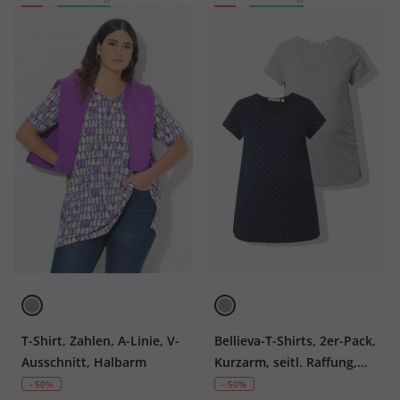
T-Shirt, Zahlen, A-Linie, V-
Bellieva-T-Shirts, 2er-Pack,
Ausschnitt, Halbarm
Kurzarm, seitl. Raffung,
Biobaumwolle, GOTS
- 50%
- 50%