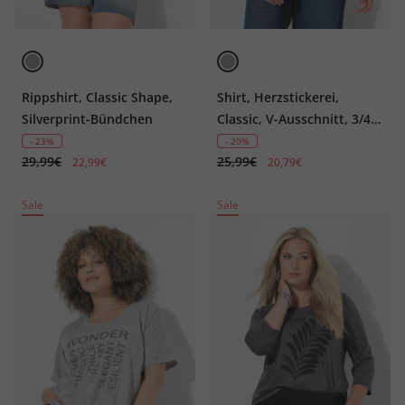
Rippshirt, Classic Shape,
Shirt, Herzstickerei,
Silverprint-Bündchen
Classic, V-Ausschnitt, 3/4-
Arm
- 23%
- 20%
29,99€
25,99€
22,99€
20,79€
Sale
Sale