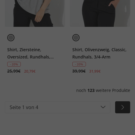
Shirt, Ziersteine,
Shirt, Olivenzweig, Classic,
Oversized, Rundhals,
Rundhals, 3/4-Arm
Halbarm
- 20%
- 20%
25,99€
39,99€
20,79€
31,99€
noch
123
weitere Produkte
Seite 1 von 4