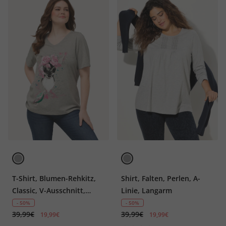
T-Shirt, Blumen-Rehkitz,
Shirt, Falten, Perlen, A-
Classic, V-Ausschnitt,
Linie, Langarm
Halbarm
- 50%
- 50%
39,99€
39,99€
19,99€
19,99€