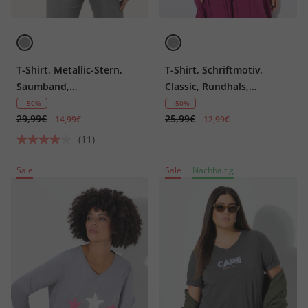
T-Shirt, Metallic-Stern,
T-Shirt, Schriftmotiv,
Saumband,
Classic, Rundhals,
Herzausschnitt, Halbarm
Halbarm
- 50%
- 50%
29,99€
25,99€
14,99€
12,99€
(11)
Sale
Sale
Nachhaltig