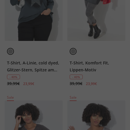
T-Shirt, A-Linie, cold dyed,
T-Shirt, Komfort Fit,
Glitzer-Stern, Spitze am
Lippen-Motiv
Saum
- 40%
- 40%
39,99€
39,99€
23,99€
23,99€
Sale
Sale