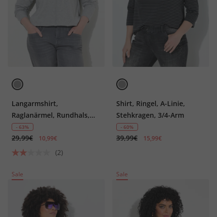
Langarmshirt,
Shirt, Ringel, A-Linie,
Raglanärmel, Rundhals,
Stehkragen, 3/4-Arm
OEKO-TEX
- 63%
- 60%
29,99€
39,99€
10,99€
15,99€
(2)
Sale
Sale