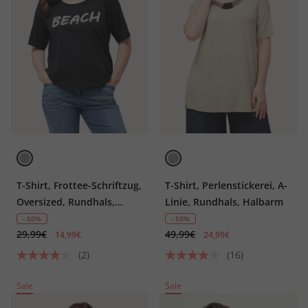
T-Shirt, Frottee-Schriftzug,
T-Shirt, Perlenstickerei, A-
Oversized, Rundhals,
Linie, Rundhals, Halbarm
Halbarm
- 50%
- 50%
29,99€
49,99€
14,99€
24,99€
(2)
(16)
Sale
Sale