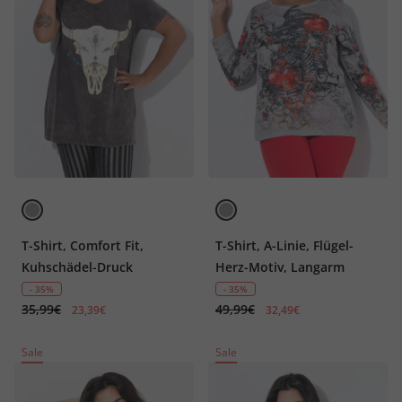
T-Shirt, Comfort Fit,
T-Shirt, A-Linie, Flügel-
Kuhschädel-Druck
Herz-Motiv, Langarm
- 35%
- 35%
35,99€
49,99€
23,39€
32,49€
Sale
Sale