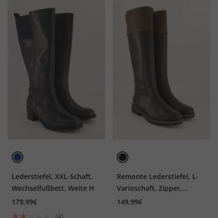
Lederstiefel, XXL-Schaft,
Remonte Lederstiefel, L-
Wechselfußbett, Weite H
Varioschaft, Zipper,
wasserdicht, Weite G
179,99€
149,99€
(4)