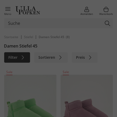
Menü
Anmelden
Warenkorb
|
|
Startseite
Stiefel
Damen Stiefel 45
(8)
Damen Stiefel 45
Filter
Sortieren
Preis
Größe
Farbe
Marke
Sale
Sale
Material
Nachhaltig