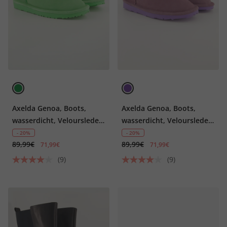
Axelda Genoa, Boots,
Axelda Genoa, Boots,
wasserdicht, Veloursleder,
wasserdicht, Veloursleder,
Weite H
Weite H
- 20%
- 20%
89,99€
89,99€
71,99€
71,99€
(9)
(9)