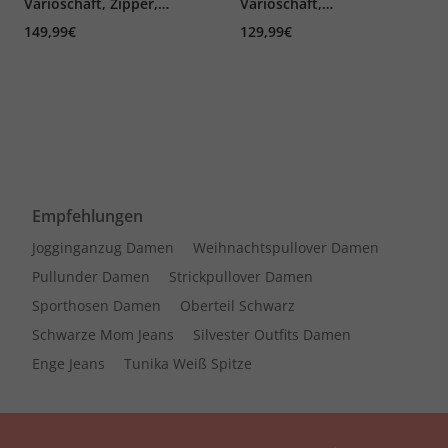
Varioschaft, Zipper,
Varioschaft,
wasserdicht, Weite G
Stretcheinsatz, Zipper,
149,99€
129,99€
Weite G
Empfehlungen
Jogginganzug Damen
Weihnachtspullover Damen
Pullunder Damen
Strickpullover Damen
Sporthosen Damen
Oberteil Schwarz
Schwarze Mom Jeans
Silvester Outfits Damen
Enge Jeans
Tunika Weiß Spitze