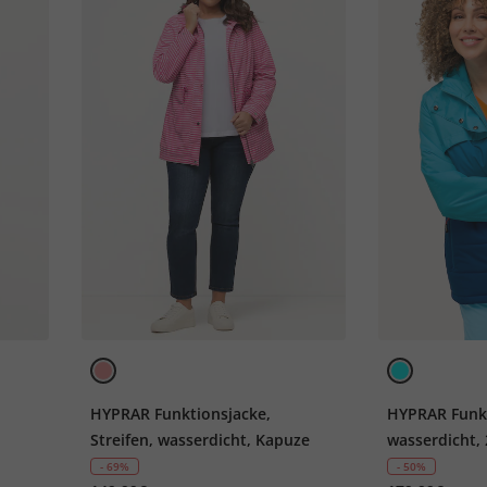
HYPRAR Funktionsjacke,
HYPRAR Funkt
Streifen, wasserdicht, Kapuze
wasserdicht,
Schneefang
- 69%
- 50%