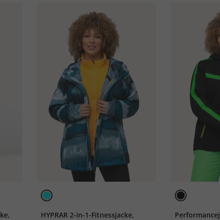
ke,
HYPRAR 2-in-1-Fitnessjacke,
Performancej