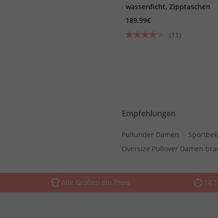
wasserdicht, Zipptaschen
189,99€
(11)
Empfehlungen
Pullunder Damen
Sportbe
Oversize Pullover Damen br
Alle Größen ein Preis
14 