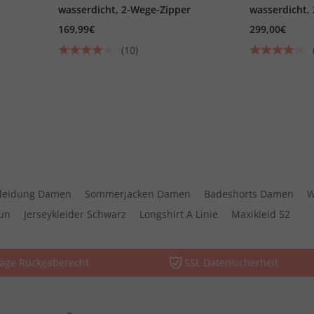
wasserdicht, 2-Wege-Zipper
wasserdicht,
Klettriegel
169,99€
299,00€
(10)
kleidung Damen
Sommerjacken Damen
Badeshorts Damen
W
aun
Jerseykleider Schwarz
Longshirt A Linie
Maxikleid 52
Tage Rückgaberecht
SSL Datensicherheit