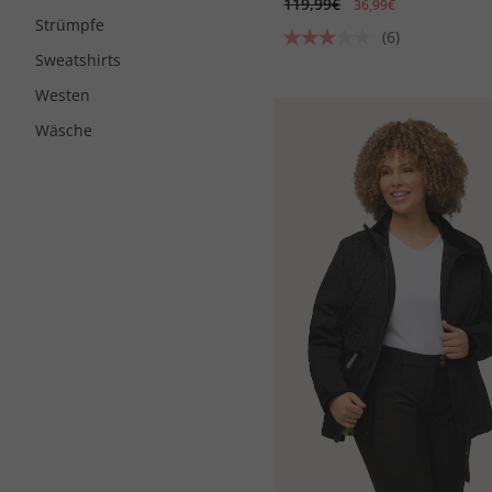
119,99€
36,99€
Strümpfe
(6)
Sweatshirts
Westen
Wäsche