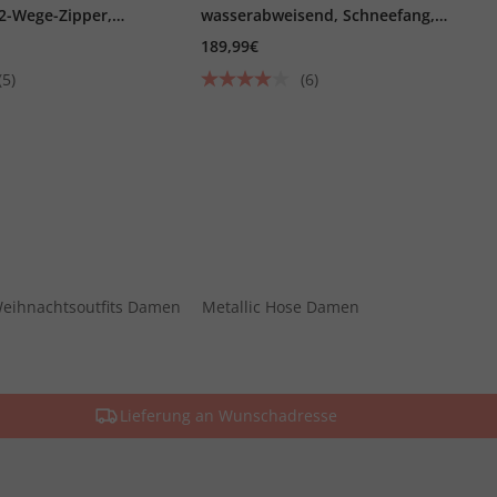
 2-Wege-Zipper,
wasserabweisend, Schneefang,
2-Wege-Zipper
189,99€
(5)
(6)
eihnachtsoutfits Damen
Metallic Hose Damen
Lieferung an Wunschadresse