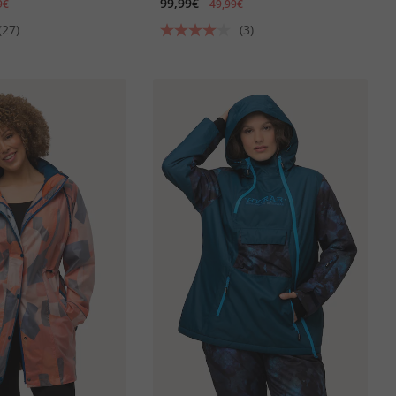
99,99€
9€
49,99€
(27)
(3)