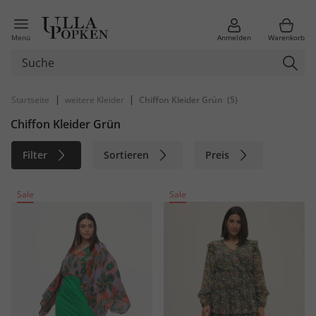
Menü
Anmelden
Warenkorb
|
|
Startseite
weitere Kleider
Chiffon Kleider Grün
(5)
Chiffon Kleider Grün
Filter
Sortieren
Preis
Größe
Farbe
Marke
Sale
Sale
Material
Nachhaltig