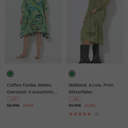
Chiffon-Tunika, Wellen,
Midikleid, A-Line, Print,
Oversized, V-Ausschnitt,
Glitzerfäden
Halbarm
- 50%
- 20%
59,99€
59,99€
29,99€
47,99€
(1)