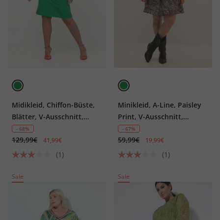
Midikleid, Chiffon-Büste,
Minikleid, A-Line, Paisley
Blätter, V-Ausschnitt,
Print, V-Ausschnitt,
Langarm
Volants
- 68%
- 67%
129,99€
59,99€
41,99€
19,99€
(1)
(1)
Sale
Sale