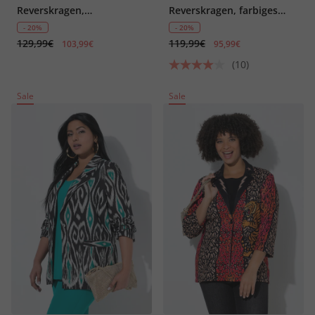
Reverskragen,
Reverskragen, farbiges
Knopfverschluss
Futter
- 20%
- 20%
129,99€
119,99€
103,99€
95,99€
(10)
Sale
Sale