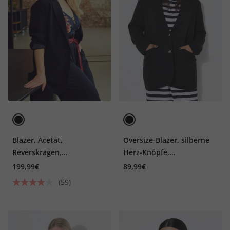
Blazer, Acetat,
Oversize-Blazer, silberne
Reverskragen,
Herz-Knöpfe,
Knopfverschluss
Komplettfutter
199,99€
89,99€
(59)