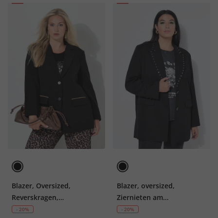
Blazer, Oversized,
Blazer, oversized,
Reverskragen,
Ziernieten am
Rückenschlitz
Reverskragen
- 20%
- 20%