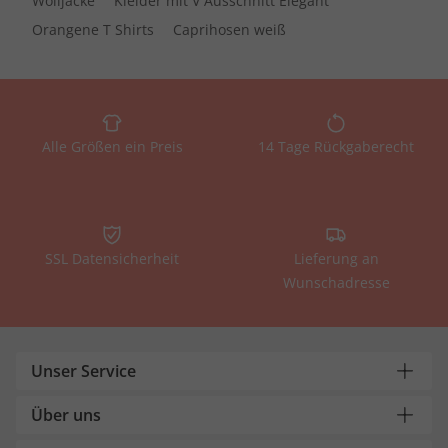
Wolljacke
Kleider mit V Ausschnitt Elegant
Orangene T Shirts
Caprihosen weiß
Alle Größen ein Preis
14 Tage Rückgaberecht
SSL Datensicherheit
Lieferung an
Wunschadresse
Unser Service
Über uns