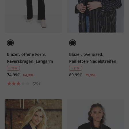
Blazer, offene Form,
Blazer, oversized,
Reverskragen, Langarm
Pailletten-Nadelstreifen
- 13%
- 11%
74,99€
89,99€
64,99€
79,99€
(20)