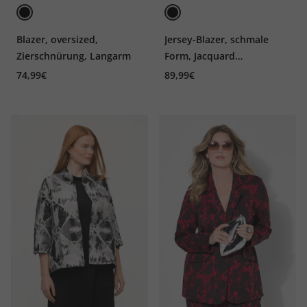
Blazer, oversized,
Jersey-Blazer, schmale
Zierschnürung, Langarm
Form, Jacquard
Blumenmuster, Langarm
74,99€
89,99€