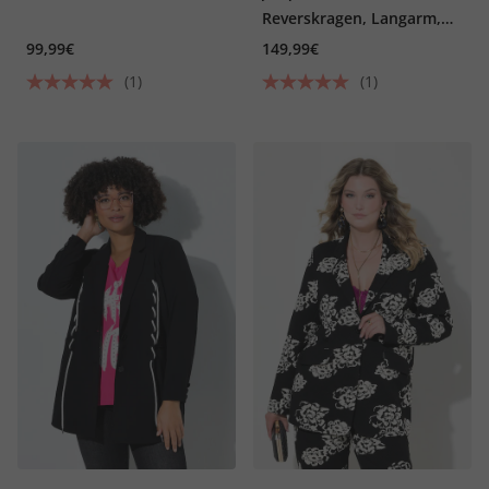
Reverskragen, Langarm,
Stretchfutter
99,99€
149,99€
(1)
(1)