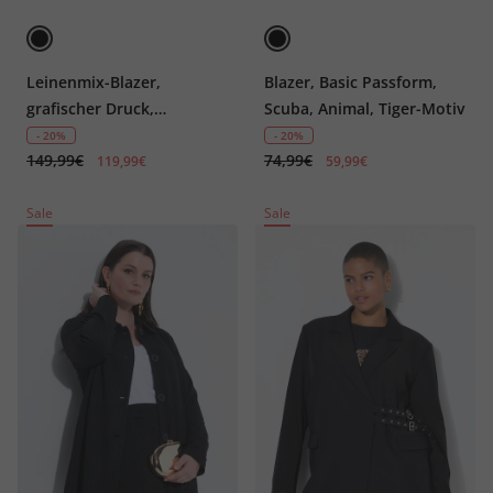
Leinenmix-Blazer,
Blazer, Basic Passform,
grafischer Druck,
Scuba, Animal, Tiger-Motiv
Reverskragen
- 20%
- 20%
149,99€
74,99€
119,99€
59,99€
Sale
Sale