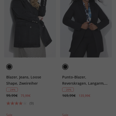
Blazer, Jeans, Loose
Punto-Blazer,
Shape, Zweireiher
Reverskragen, Langarm,
Komplettfutter
- 24%
- 20%
99,99€
169,99€
75,99€
135,99€
(9)
Sale
Sale