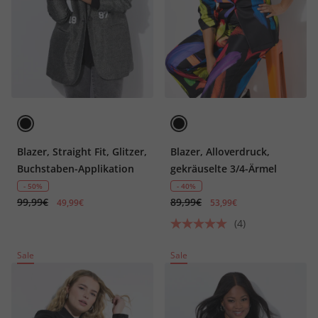
Blazer, Straight Fit, Glitzer,
Blazer, Alloverdruck,
Buchstaben-Applikation
gekräuselte 3/4-Ärmel
- 50%
- 40%
99,99€
89,99€
49,99€
53,99€
(4)
Sale
Sale