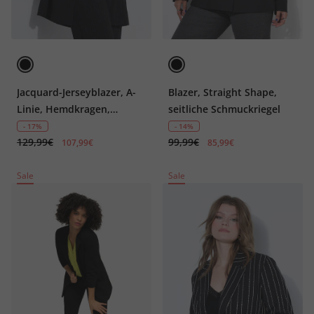
Jacquard-Jerseyblazer, A-
Blazer, Straight Shape,
Linie, Hemdkragen,
seitliche Schmuckriegel
Langarm
- 17%
- 14%
129,99€
99,99€
107,99€
85,99€
Sale
Sale