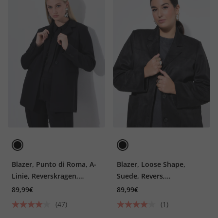
Blazer, Punto di Roma, A-
Blazer, Loose Shape,
Linie, Reverskragen,
Suede, Revers,
Stretch
Komplettfutter
89,99€
89,99€
(47)
(1)