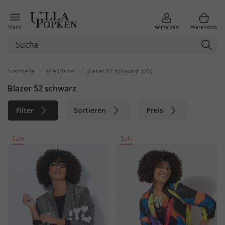
Menü
Anmelden
Warenkorb
|
|
Startseite
alle Blazer
Blazer 52 schwarz
(26)
Blazer 52 schwarz
Filter
Sortieren
Preis
Größe
Farbe
Marke
Sale
Sale
Material
Nachhaltig