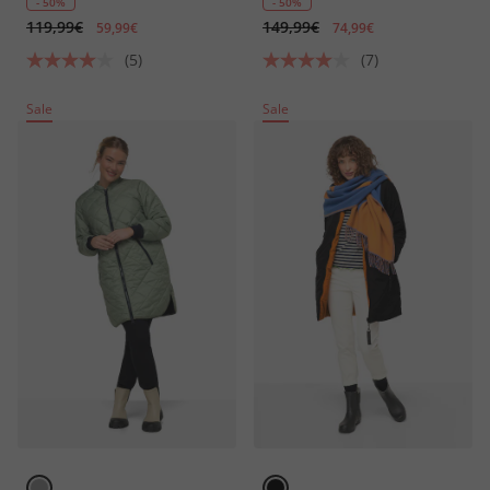
Wege-Zipper
Zipper
- 50%
- 50%
119,99€
149,99€
59,99€
74,99€
(5)
(7)
Sale
Sale