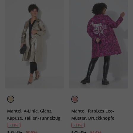
Mantel, A-Linie, Glanz,
Mantel, farbiges Leo-
Kapuze, Taillen-Tunnelzug
Muster, Druckknöpfe
- 35%
- 35%
139,99€
129,99€
90,99€
84,49€