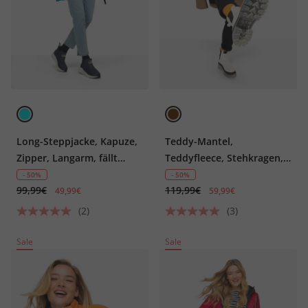
Long-Steppjacke, Kapuze,
Teddy-Mantel,
Zipper, Langarm, fällt
Teddyfleece, Stehkragen,
kleiner aus
2-Wege-Zipper
- 50%
- 50%
99,99€
119,99€
49,99€
59,99€
(2)
(3)
Sale
Sale