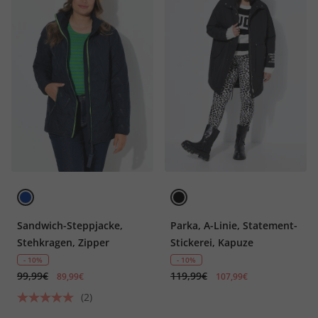
Sandwich-Steppjacke,
Parka, A-Linie, Statement-
Stehkragen, Zipper
Stickerei, Kapuze
- 10%
- 10%
99,99€
119,99€
89,99€
107,99€
(2)