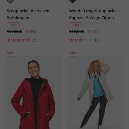
Steppjacke, oversized,
Wende Long-Steppjacke,
Stehkragen
Kapuze, 2-Wege-Zipper,
Daunenoptik-Wattierung,
- 50%
- 50%
109,99€
119,99€
fällt kleiner aus
54,99€
59,99€
(5)
(3)
Sale
Sale