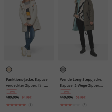
Funktions-Jacke, Kapuze,
Wende Long-Steppjacke,
verdeckter Zipper, fällt
Kapuze, 2-Wege-Zipper,
kleiner aus
Daunenoptik-Wattierung,
- 50%
- 50%
189,99€
119,99€
fällt kleiner aus
94,99€
59,99€
(1)
(3)