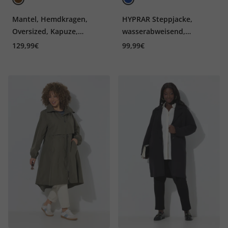
Mantel, Hemdkragen,
HYPRAR Steppjacke,
Oversized, Kapuze,
wasserabweisend,
Karofutter
Cordkragen
129,99€
99,99€