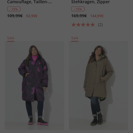
Camouflage, Taillen-
Stehkragen, Zipper
Tunnelzug
- 15%
- 15%
109,99€
169,99€
92,99€
144,99€
(2)
Sale
Sale