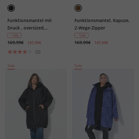
Funktionsmantel mit
Funktionsmantel, Kapuze,
Druck , oversized,
2-Wege-Zipper
Teddyfutter, Kapuze,
- 13%
- 13%
169,99€
169,99€
147,99€
147,99€
(2)
Sale
Sale