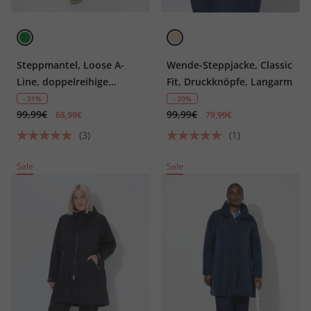
Steppmantel, Loose A-
Wende-Steppjacke, Classic
Line, doppelreihige
Fit, Druckknöpfe, Langarm
Knopfleiste
- 31%
- 20%
99,99€
99,99€
68,99€
79,99€
(3)
(1)
Sale
Sale