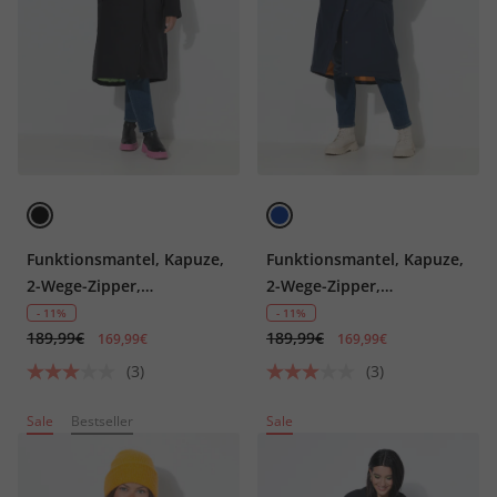
Funktionsmantel, Kapuze,
Funktionsmantel, Kapuze,
2-Wege-Zipper,
2-Wege-Zipper,
Doppeltaschen
Doppeltaschen
- 11%
- 11%
189,99€
189,99€
169,99€
169,99€
(3)
(3)
Sale
Bestseller
Sale