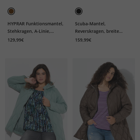
HYPRAR Funktionsmantel,
Scuba-Mantel,
Stehkragen, A-Linie,
Reverskragen, breite
Taillen-Tunnelzug
Bündchen
129,99€
159,99€