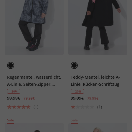
Regenmantel, wasserdicht,
Teddy-Mantel, leichte A-
A-Linie, Seiten-Zipper,
Linie, Rücken-Schriftzug
Kapuze
- 20%
- 20%
99,99€
99,99€
79,99€
79,99€
(1)
(1)
Sale
Sale