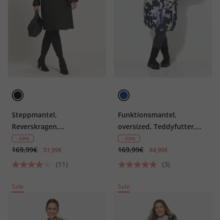
Steppmantel,
Funktionsmantel,
Reverskragen,
oversized, Teddyfutter,
Diamantstepp,
Kapuze, 2-Wege-Zipper
- 69%
- 50%
169,99€
169,99€
Komplettfutter
51,99€
84,99€
(11)
(3)
Sale
Sale