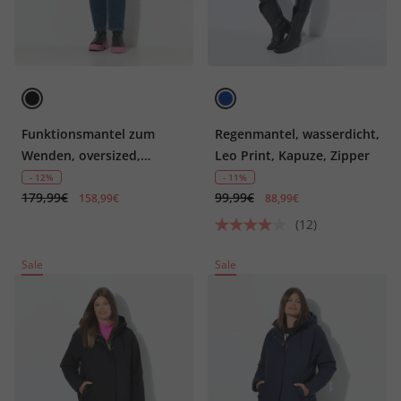
Funktionsmantel zum
Regenmantel, wasserdicht,
Wenden, oversized,
Leo Print, Kapuze, Zipper
Kapuze, 2-Wege-Zipper
- 12%
- 11%
179,99€
99,99€
158,99€
88,99€
(12)
Sale
Sale