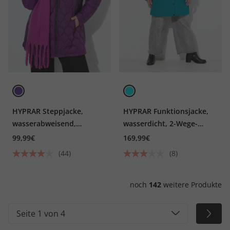
HYPRAR Steppjacke,
HYPRAR Funktionsjacke,
wasserabweisend,
wasserdicht, 2-Wege-
Stehkragen
Zipper
99,99€
169,99€
(44)
(8)
noch
142
weitere Produkte
Seite 1 von 4