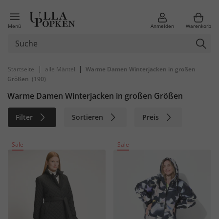
Menü
Anmelden
Warenkorb
|
|
Startseite
alle Mäntel
Warme Damen Winterjacken in großen
Größen
(190)
Warme Damen Winterjacken in großen Größen
Filter
Sortieren
Preis
Größe
Farbe
Marke
Sale
Sale
Material
Nachhaltig