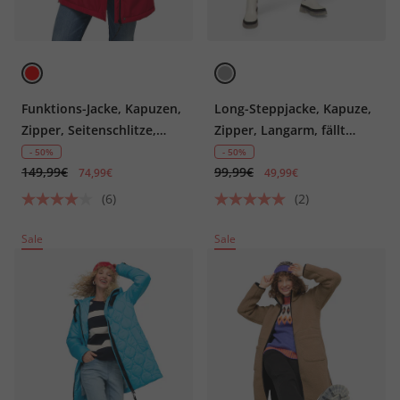
Funktions-Jacke, Kapuzen,
Long-Steppjacke, Kapuze,
Zipper, Seitenschlitze,
Zipper, Langarm, fällt
Langarm
kleiner aus
- 50%
- 50%
149,99€
99,99€
74,99€
49,99€
(6)
(2)
Sale
Sale