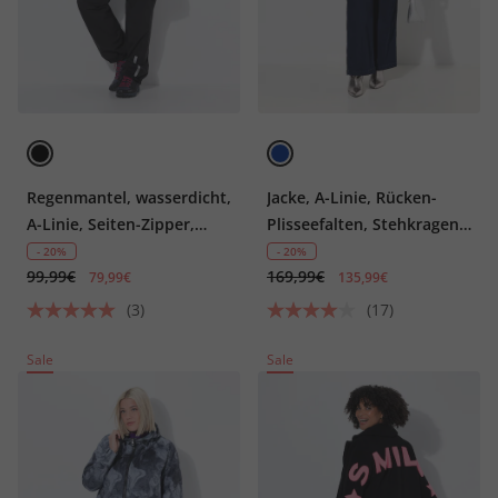
Regenmantel, wasserdicht,
Jacke, A-Linie, Rücken-
A-Linie, Seiten-Zipper,
Plisseefalten, Stehkragen,
Kapuze
Komplettfutter
- 20%
- 20%
99,99€
169,99€
79,99€
135,99€
(3)
(17)
Sale
Sale