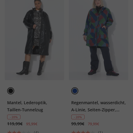
Mantel, Lederoptik,
Regenmantel, wasserdicht,
Taillen-Tunnelzug
A-Linie, Seiten-Zipper,
Kapuze
- 20%
- 20%
119,99€
99,99€
95,99€
79,99€
(4)
(1)