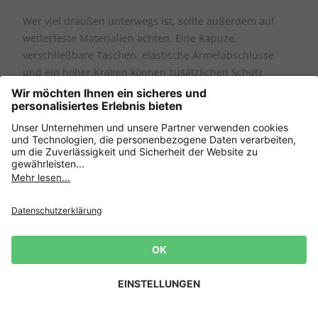
Wer viel draußen unterwegs ist, sollte außerdem auf
wetterfeste Materialien achten. Eine Kapuze,
verschließbare Taschen, elastische Ärmelabschlüsse
und ein hoher Kragen können zusätzlichen Schutz
bieten. So bleiben Sie auch bei wechselhaftem
Winterwetter angenehm warm.
Steppjacken und Daunenjacken in
großen Größen
Steppjacken gehören zu den beliebtesten
Wintermodellen. Durch die abgesteppten Kammern
bleibt die Füllung gleichmäßig verteilt. Je nach
Ausführung kommen Daunen, Kunstfasern oder
Newsletter
innovative Materialmischungen zum Einsatz.
10€ für deine nächste
Bestellung! 👈
Kurze Steppjacken lassen sich sportlich und
Zur Anmeldung
unkompliziert kombinieren. Längere Steppmäntel
schützen zusätzlich Hüfte und Oberschenkel und eignen