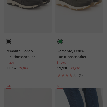
Remonte, Leder-
Remonte, Leder-
Funktionssneaker,
Funktionssneaker,
wasserabweisend, Weite G
wasserabweisend, Weite G
- 20%
- 20%
99,99€
99,99€
79,99€
79,99€
(1)
Sale
Sale