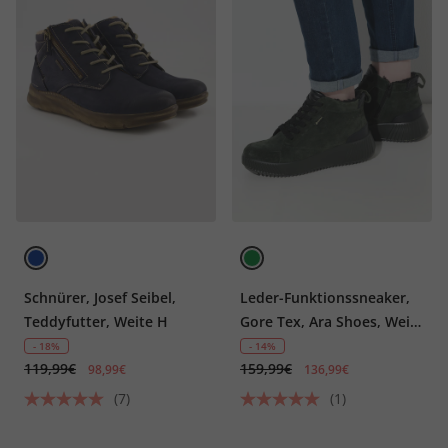
Schnürer, Josef Seibel,
Leder-Funktionssneaker,
Teddyfutter, Weite H
Gore Tex, Ara Shoes, Weite
H
- 18%
- 14%
119,99€
159,99€
98,99€
136,99€
(7)
(1)