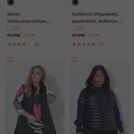
Weste,
Funktions-Steppweste,
Schmuckverschluss,
wasserdicht, Reflektor,
Stehkragen,
Stehkragen
- 20%
- 20%
99,99€
69,99€
Komplettfutter
79,99€
55,99€
(2)
(1)
Sale
Sale