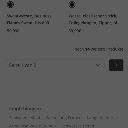
Sweat-Weste, Business,
Weste, elastischer Strick,
Flamm-Sweat, bis 8 XL
Collegekragen, Zipper, bis
7 XL
59,99€
59,99€
noch
14
weitere Produkte
Seite 1 von 2
Empfehlungen
Schwarzes Kleid
Weste lang Damen
Lange Kleider
Ärmellose Weste Damen
Schwarzes Hemd