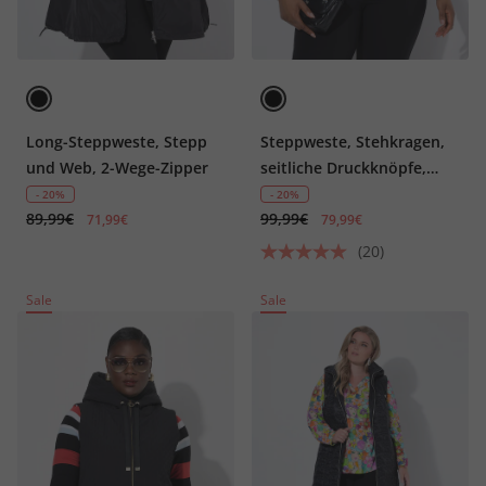
Long-Steppweste, Stepp
Steppweste, Stehkragen,
und Web, 2-Wege-Zipper
seitliche Druckknöpfe,
Cup-Ärmel
- 20%
- 20%
89,99€
99,99€
71,99€
79,99€
(20)
Sale
Sale