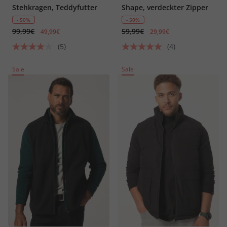
Stehkragen, Teddyfutter
Shape, verdeckter Zipper
- 50%
- 50%
99,99€
59,99€
49,99€
29,99€
(5)
(4)
Sale
Sale