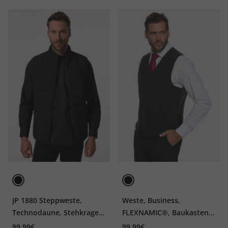
JP 1880 Steppweste,
Weste, Business,
Technodaune, Stehkragen,
FLEXNAMIC®, Baukasten
bis 8 XL
Zeus, bis Gr. 72/36
99,99€
99,99€