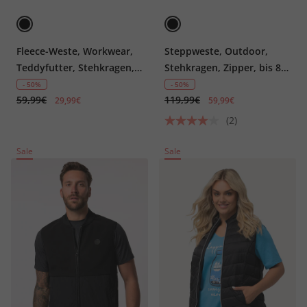
Fleece-Weste, Workwear,
Steppweste, Outdoor,
Teddyfutter, Stehkragen,
Stehkragen, Zipper, bis 8
Zipper
XL
- 50%
- 50%
59,99€
119,99€
29,99€
59,99€
(2)
Sale
Sale