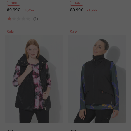
Zipptaschen
- 35%
- 20%
89,99€
89,99€
58,49€
71,99€
(1)
Sale
Sale