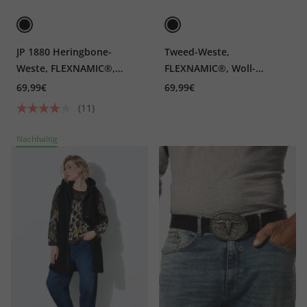
JP 1880 Heringbone-
Tweed-Weste,
Weste, FLEXNAMIC®,
FLEXNAMIC®, Woll-
Revers, Strickrücken
Qualität, Strickrücken, bis
69,99€
69,99€
7 XL
(11)
Nachhaltig