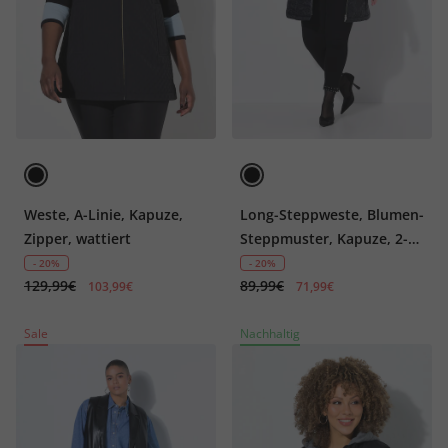
Weste, A-Linie, Kapuze,
Long-Steppweste, Blumen-
Zipper, wattiert
Steppmuster, Kapuze, 2-
Wege-Zipper
- 20%
- 20%
129,99€
89,99€
103,99€
71,99€
Sale
Nachhaltig