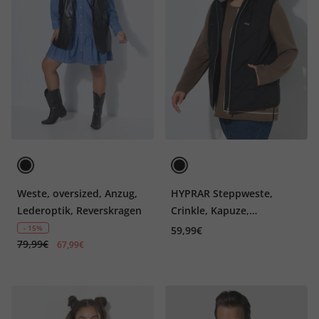
Weste, oversized, Anzug,
HYPRAR Steppweste,
Lederoptik, Reverskragen
Crinkle, Kapuze,
Nahttaschen
- 15%
59,99€
79,99€
67,99€