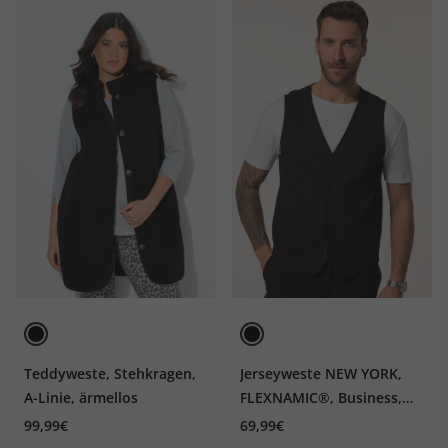
Teddyweste, Stehkragen,
Jerseyweste NEW YORK,
A-Linie, ärmellos
FLEXNAMIC®, Business,
Baukasten, bis 8 XL
99,99€
69,99€