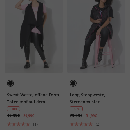
Sweat-Weste, offene Form,
Long-Steppweste,
Totenkopf auf dem
Sternenmuster
Rücken
- 40%
- 35%
49,99€
79,99€
29,99€
51,99€
(1)
(2)