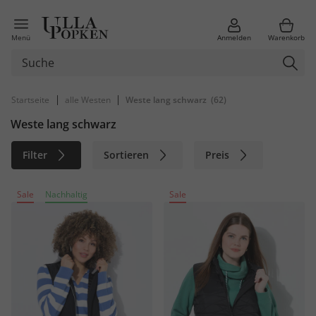
Menü
Anmelden
Warenkorb
|
|
Startseite
alle Westen
Weste lang schwarz
(62)
Weste lang schwarz
Filter
Sortieren
Preis
Größe
Farbe
Marke
Sale
Nachhaltig
Sale
Material
Nachhaltig