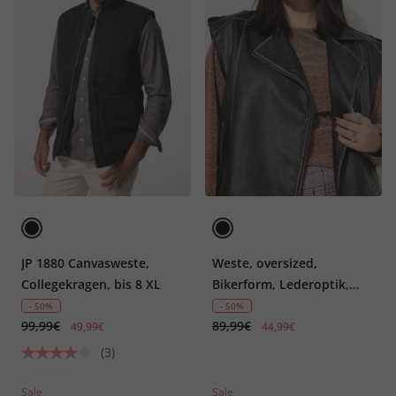
JP 1880 Canvasweste,
Weste, oversized,
Collegekragen, bis 8 XL
Bikerform, Lederoptik,
Used-Look
- 50%
- 50%
99,99€
89,99€
49,99€
44,99€
(3)
Sale
Sale