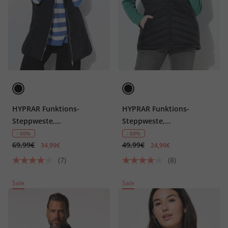
HYPRAR Funktions-
HYPRAR Funktions-
Steppweste,
Steppweste,
wasserabweisend, Kapuze
wasserabweisend
- 50%
- 50%
69,99€
49,99€
34,99€
24,99€
(7)
(8)
Sale
Sale