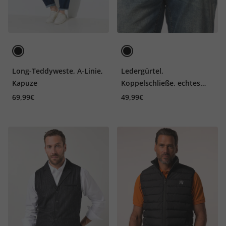
Long-Teddyweste, A-Linie,
Ledergürtel,
Kapuze
Koppelschließe, echtes
Leder, bis Gr. 170cm
69,99€
49,99€