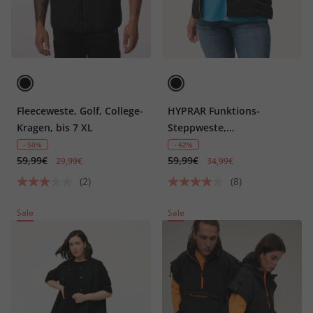
Fleeceweste, Golf, College-
HYPRAR Funktions-
Kragen, bis 7 XL
Steppweste,
wasserabweisend,
- 50%
- 42%
59,99€
59,99€
Zipptaschen
29,99€
34,99€
(2)
(8)
Sale
Sale