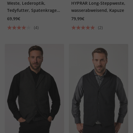
Weste, Lederoptik,
HYPRAR Long-Steppweste,
Tedyfutter, Spatenkragen,
wasserabweisend, Kapuze
ärmellos
69,99€
79,99€
(4)
(2)