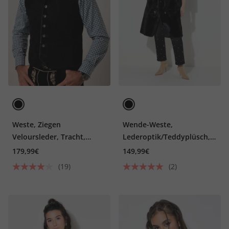
Weste, Ziegen
Wende-Weste,
Veloursleder, Tracht,
Lederoptik/Teddyplüsch,
Stehkragen, bis Gr. 70
Seitenschlitze
179,99€
149,99€
(19)
(2)