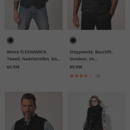
Weste FLEXNAMIC®,
Steppweste, Bauchfit,
Tweed, Nadelstreifen, bis
Outdoor, im
7 XL
Verstaubeutel, bis 7 XL
69,99€
89,99€
(3)