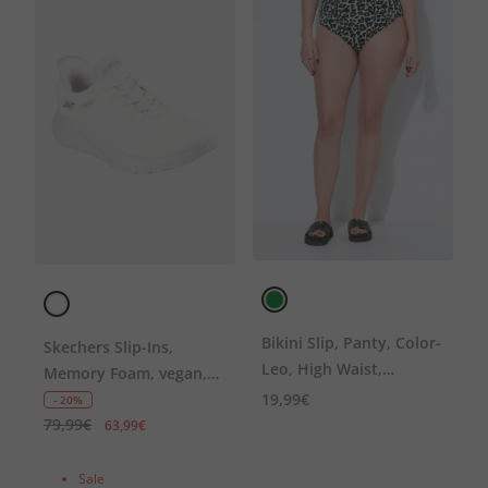
Bikini Slip, Panty, Color-
Skechers Slip-Ins,
Leo, High Waist,
Memory Foam, vegan,
Shaping
Komfortweite
19,99€
- 20%
79,99€
63,99€
Sale