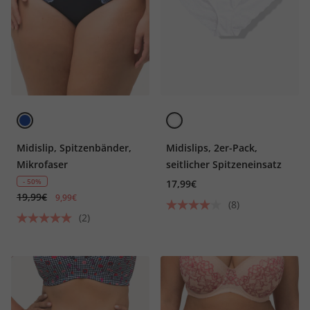
Midislip, Spitzenbänder,
Midislips, 2er-Pack,
Mikrofaser
seitlicher Spitzeneinsatz
- 50%
17,99€
19,99€
9,99€
(8)
(2)