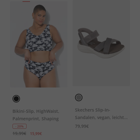
Skechers Slip-In-
Bikini-Slip, HighWaist,
Sandalen, vegan, leicht,
Palmenprint, Shaping
Komfortweite
79,99€
- 20%
19,99€
15,99€