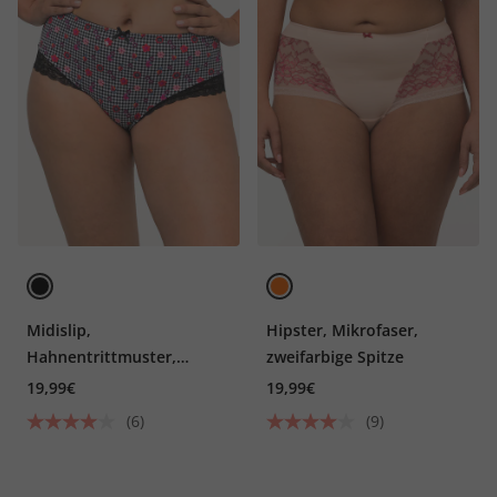
Midislip,
Hipster, Mikrofaser,
Hahnentrittmuster,
zweifarbige Spitze
Blumen, Spitze
19,99€
19,99€
(6)
(9)