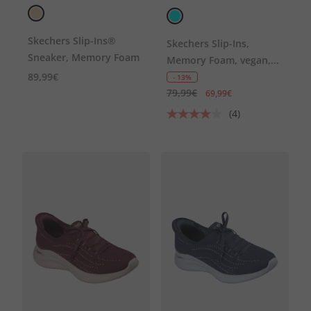
Skechers Slip-Ins®
Skechers Slip-Ins,
Sneaker, Memory Foam
Memory Foam, vegan,
89,99€
Komfortweite
- 13%
79,99€
69,99€
(4)