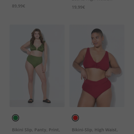
89,99€
Shaping
19,99€
Bikini Slip, Panty, Print,
Bikini-Slip, High Waist,