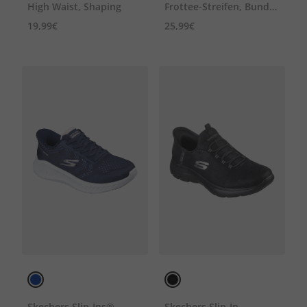
High Waist, Shaping
Frottee-Streifen, Bund
in Wickeloptik
19,99€
25,99€
Skechers Slip-Ins®
Skechers Slip-In-