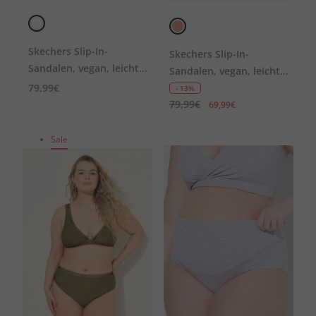
Skechers Slip-In-
Skechers Slip-In-
Sandalen, vegan, leicht,
Sandalen, vegan, leicht,
Komfortweite
79,99€
Komfortweite
- 13%
79,99€
69,99€
Sale