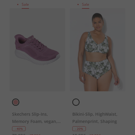
Sale
Sale
Skechers Slip-Ins,
Bikini-Slip, HighWaist,
Memory Foam, vegan,
Palmenprint, Shaping
Komfortweite
- 40%
- 20%