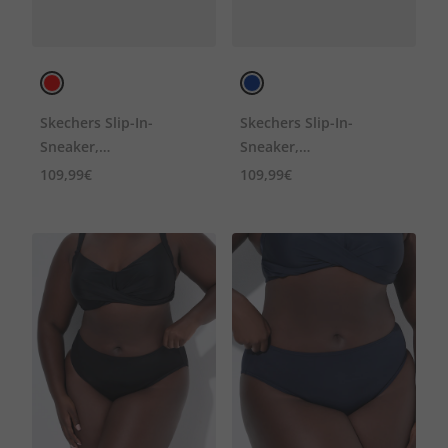
Skechers Slip-In-
Skechers Slip-In-
Sneaker,
Sneaker,
Wechselfußbett, Weite
Wechselfußbett, Weite
109,99€
109,99€
G
G