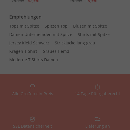
79,99€
19,99€
47,99€
15,99€
Empfehlungen
Tops mit Spitze
Spitzen Top
Blusen mit Spitze
Damen Unterhemden mit Spitze
Shirts mit Spitze
Jersey Kleid Schwarz
Strickjacke lang grau
Kragen T Shirt
Graues Hemd
Moderne T Shirts Damen
Alle Größen ein Preis
14 Tage Rückgaberecht
SSL Datensicherheit
Lieferung an