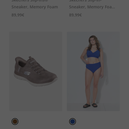
Sneaker, Memory Foam
Sneaker, Memory Foam,
Komfortweite, vegan
89,99€
89,99€