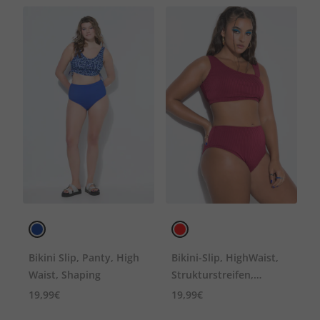
Bikini Slip, Panty, High
Bikini-Slip, HighWaist,
Waist, Shaping
Strukturstreifen,
Shaping
19,99€
19,99€