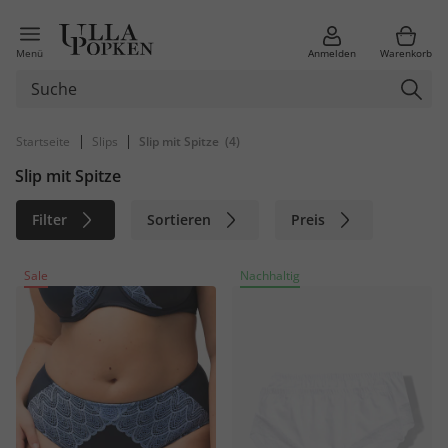
Menü
Anmelden
Warenkorb
|
|
Startseite
Slips
Slip mit Spitze
(4)
Slip mit Spitze
Filter
Sortieren
Preis
Größe
Farbe
Marke
Sale
Nachhaltig
Nachhaltig