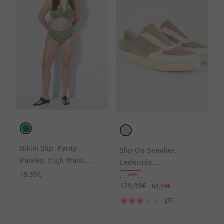
Bikini Slip, Panty,
Slip-On-Sneaker,
Paisley, High Waist,
Ledermix,
Shaping
19,99€
Wechselfußbett, Weite
- 50%
129,99€
H
64,99€
(2)