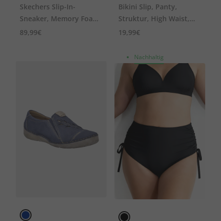
Skechers Slip-In-
Bikini Slip, Panty,
Sneaker, Memory Foam,
Struktur, High Waist,
Komfortweite, vegan
Shaping
89,99€
19,99€
Nachhaltig