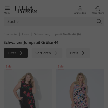
Menü
Anmelden
Warenkorb
|
|
Startseite
Hose
Schwarzer Jumpsuit Größe 44
(6)
Schwarzer Jumpsuit Größe 44
Filter
Sortieren
Preis
Größe
Farbe
Marke
Sale
Sale
Material
Nachhaltig