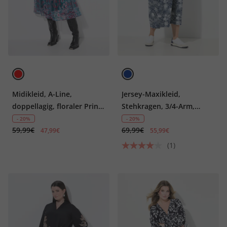
Midikleid, A-Line,
Jersey-Maxikleid,
doppellagig, floraler Print,
Stehkragen, 3/4-Arm,
Saumvolant
Taschen
- 20%
- 20%
59,99€
69,99€
47,99€
55,99€
(1)