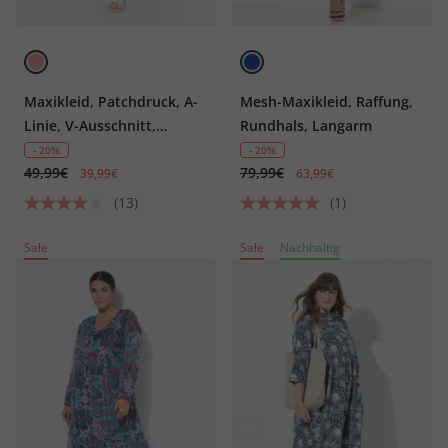
Maxikleid, Patchdruck, A-
Mesh-Maxikleid, Raffung,
Linie, V-Ausschnitt,
Rundhals, Langarm
ärmellos
- 20%
- 20%
49,99€
79,99€
39,99€
63,99€
(13)
(1)
Sale
Sale
Nachhaltig