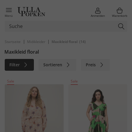
Menü
Anmelden
Warenkorb
|
|
Startseite
Midikleider
Maxikleid floral
(14)
Maxikleid floral
Filter
Sortieren
Preis
Größe
Farbe
Marke
Sale
Sale
Material
Nachhaltig