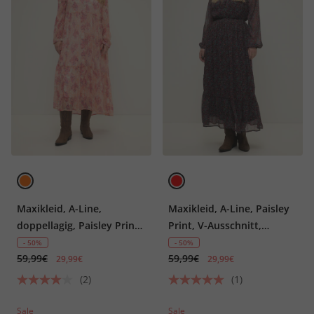
Maxikleid, A-Line,
Maxikleid, A-Line, Paisley
doppellagig, Paisley Print,
Print, V-Ausschnitt,
Langarm
elastische Taille, Langarm
- 50%
- 50%
59,99€
59,99€
29,99€
29,99€
(2)
(1)
Sale
Sale