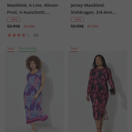
Maxikleid, A-Line, Allover-
Jersey-Maxikleid,
Print, V-Ausschnitt,
Stehkragen, 3/4-Arm,
Knopfleiste
Biobaumwolle
- 38%
- 20%
59,99€
59,99€
36,99€
47,99€
(4)
Sale
Nachhaltig
Sale