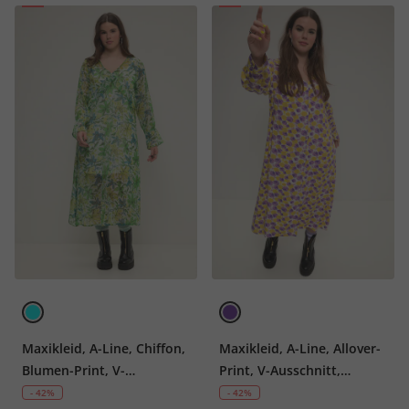
Maxikleid, A-Line, Chiffon,
Maxikleid, A-Line, Allover-
Blumen-Print, V-
Print, V-Ausschnitt,
Ausschnitt, Langarm
Knopfleiste
- 42%
- 42%