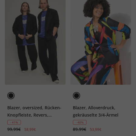
Blazer, oversized, Rücken-
Blazer, Alloverdruck,
Knopfleiste, Revers,
gekräuselte 3/4-Ärmel
Langarm, Unisex
- 41%
- 40%
99,99€
89,99€
58,99€
53,99€