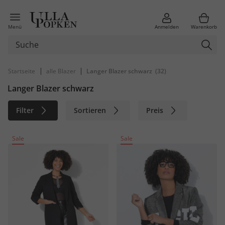
Menü
Anmelden
Warenkorb
|
|
Startseite
alle Blazer
Langer Blazer schwarz
(32)
Langer Blazer schwarz
Filter
Sortieren
Preis
Größe
Farbe
Marke
Sale
Sale
Material
Nachhaltig