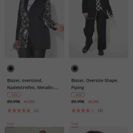
Blazer, oversized,
Blazer, Oversize Shape,
Nadelstreifen, Metallic-
Piping
Print
- 50%
- 46%
89,99€
89,99€
44,99€
48,99€
(2)
(4)
Sale
Sale