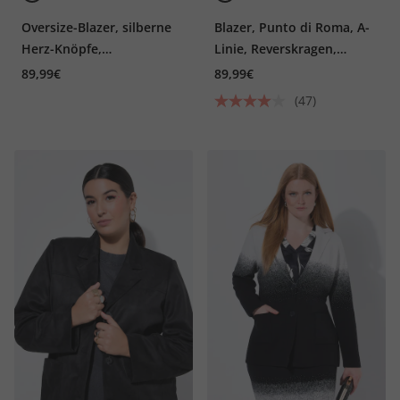
Oversize-Blazer, silberne
Blazer, Punto di Roma, A-
Herz-Knöpfe,
Linie, Reverskragen,
Komplettfutter
Stretch
89,99€
89,99€
(47)