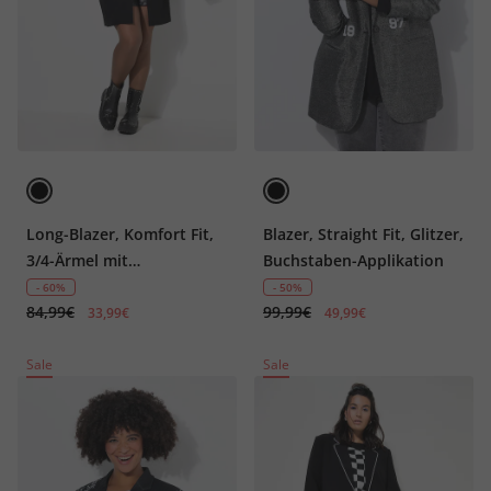
Long-Blazer, Komfort Fit,
Blazer, Straight Fit, Glitzer,
3/4-Ärmel mit
Buchstaben-Applikation
gekräuseltem Abschluss
- 60%
- 50%
84,99€
99,99€
33,99€
49,99€
Sale
Sale