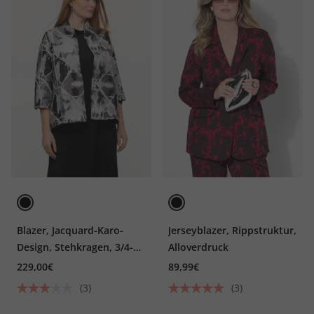
Blazer, Jacquard-Karo-
Jerseyblazer, Rippstruktur,
Design, Stehkragen, 3/4-
Alloverdruck
Tulpenarm
229,00€
89,99€
(3)
(3)