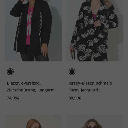
Blazer, oversized,
Jersey-Blazer, schmale
Zierschnürung, Langarm
Form, Jacquard
Blumenmuster, Langarm
74,99€
89,99€