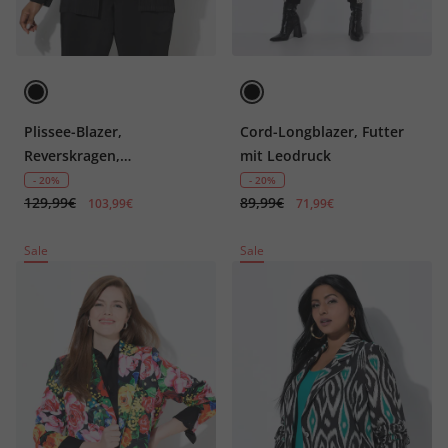
Plissee-Blazer,
Cord-Longblazer, Futter
Reverskragen,
mit Leodruck
Knopfverschluss
- 20%
- 20%
129,99€
89,99€
103,99€
71,99€
Sale
Sale