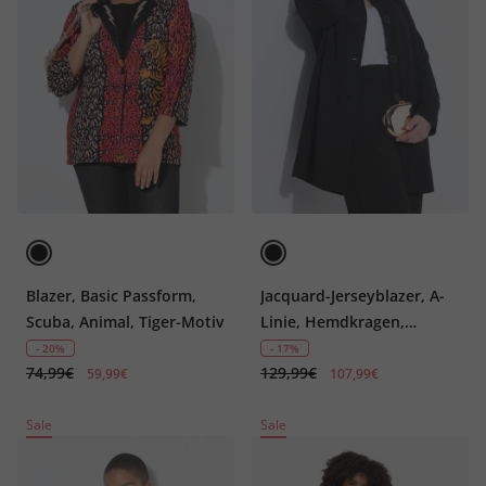
Blazer, Basic Passform,
Jacquard-Jerseyblazer, A-
Scuba, Animal, Tiger-Motiv
Linie, Hemdkragen,
Langarm
- 20%
- 17%
74,99€
129,99€
59,99€
107,99€
Sale
Sale