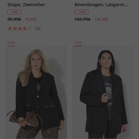
Shape, Zweireiher
Reverskragen, Langarm,
Komplettfutter
- 24%
- 20%
99,99€
169,99€
75,99€
135,99€
(9)
Sale
Sale