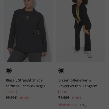
Blazer, Straight Shape,
Blazer, offene Form,
seitliche Schmuckriegel
Reverskragen, Langarm
- 14%
- 13%
99,99€
74,99€
85,99€
64,99€
(20)