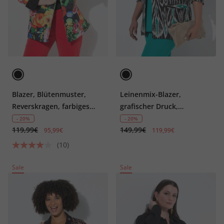
Blazer, Blütenmuster,
Leinenmix-Blazer,
Reverskragen, farbiges
grafischer Druck,
Futter
Reverskragen
- 20%
- 20%
119,99€
149,99€
95,99€
119,99€
(10)
Sale
Sale