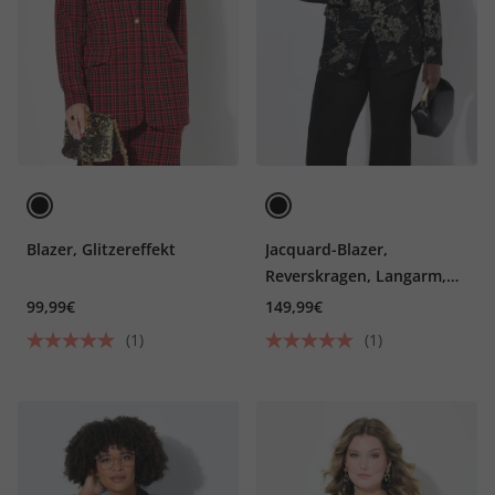
Blazer, Glitzereffekt
Jacquard-Blazer,
Reverskragen, Langarm,
Stretchfutter
99,99€
149,99€
(1)
(1)