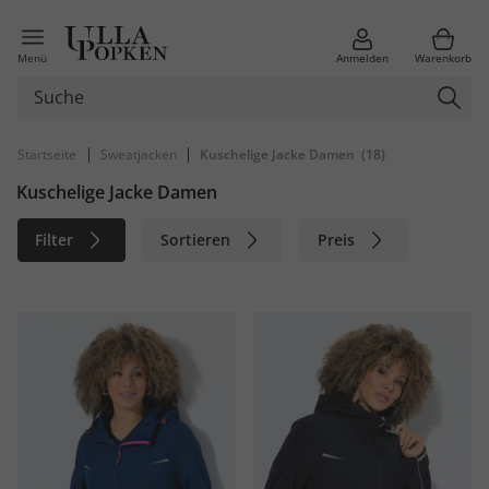
Menü
Anmelden
Warenkorb
|
|
Startseite
Sweatjacken
Kuschelige Jacke Damen
(18)
Kuschelige Jacke Damen
Filter
Sortieren
Preis
Größe
Farbe
Marke
Material
Nachhaltig