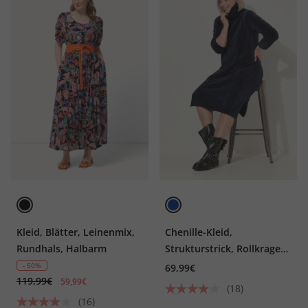
Kleid, Blätter, Leinenmix,
Chenille-Kleid,
Rundhals, Halbarm
Strukturstrick, Rollkragen,
Langarm
- 50%
69,99€
119,99€
59,99€
(18)
(16)