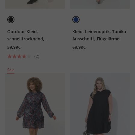
Outdoor-Kleid,
Kleid, Leinenoptik, Tunika-
schnelltrocknend,
Ausschnitt, Flügelärmel
Rundhals, ärmellos
59,99€
69,99€
(2)
Sale