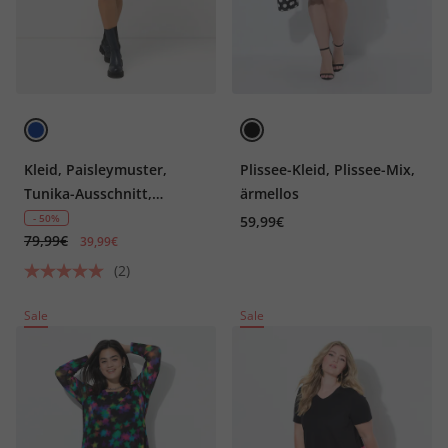
Kleid, Paisleymuster,
Plissee-Kleid, Plissee-Mix,
Tunika-Ausschnitt,
ärmellos
Langarm
- 50%
59,99€
79,99€
39,99€
(2)
Sale
Sale