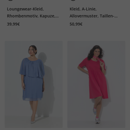
Loungewear-Kleid,
Kleid, A-Linie,
Rhombenmotiv, Kapuze,
Allovermuster, Taillen-
Langarm
Bindeband
39,99€
50,99€