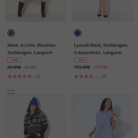
Kleid, A-Linie, Rüschen-
Lyocell-Kleid, Stehkragen,
Stehkragen, Langarm
V-Ausschnitt, Langarm
- 50%
- 20%
69,99€
159,99€
34,99€
127,99€
(1)
(2)
Sale