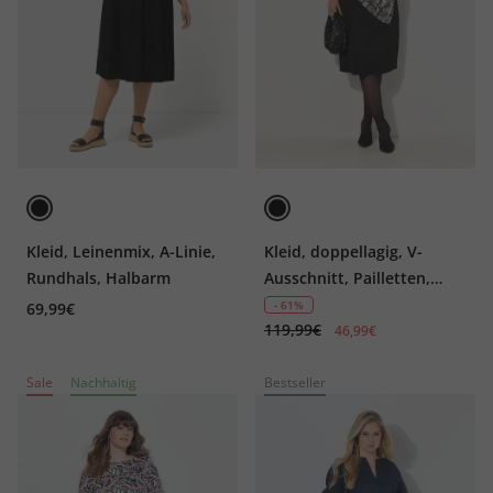
Kleid, Leinenmix, A-Linie,
Kleid, doppellagig, V-
Rundhals, Halbarm
Ausschnitt, Pailletten,
Zipfelsaum
- 61%
69,99€
119,99€
46,99€
Sale
Nachhaltig
Bestseller