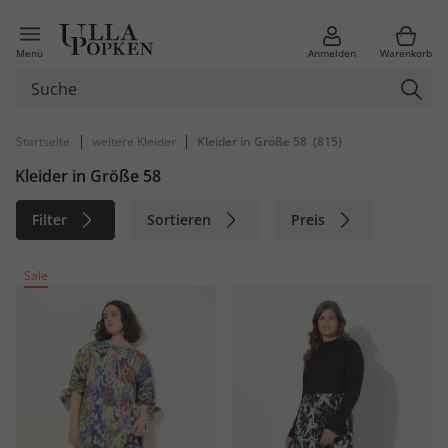
Menü
Anmelden
Warenkorb
|
|
Startseite
weitere Kleider
Kleider in Größe 58
(815)
Kleider in Größe 58
Filter
Sortieren
Preis
Größe
Farbe
Marke
Sale
Material
Nachhaltig