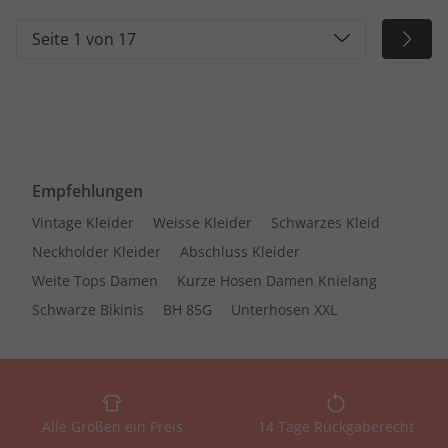
Seite 1 von 17
Empfehlungen
Vintage Kleider
Weisse Kleider
Schwarzes Kleid
Neckholder Kleider
Abschluss Kleider
Weite Tops Damen
Kurze Hosen Damen Knielang
Schwarze Bikinis
BH 85G
Unterhosen XXL
Alle Größen ein Preis
14 Tage Rückgaberecht