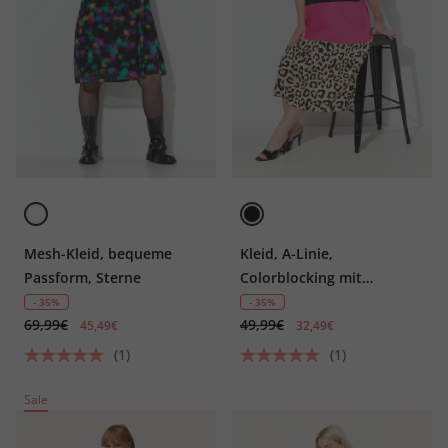
Mesh-Kleid, bequeme
Kleid, A-Linie,
Passform, Sterne
Colorblocking mit
Animalprint
- 35%
- 35%
69,99€
49,99€
45,49€
32,49€
(1)
(1)
Sale