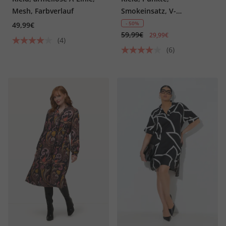
Mesh, Farbverlauf
Smokeinsatz, V-
Ausschnitt, Halbarm
- 50%
49,99€
59,99€
29,99€
(4)
(6)