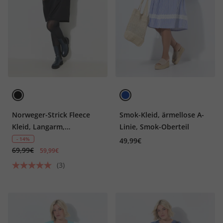
Norweger-Strick Fleece
Smok-Kleid, ärmellose A-
Kleid, Langarm,
Linie, Smok-Oberteil
Stehkragen
- 14%
49,99€
69,99€
59,99€
(3)