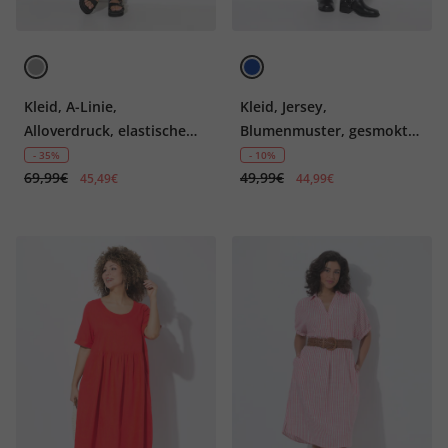
Kleid, A-Linie,
Kleid, Jersey,
Alloverdruck, elastische
Blumenmuster, gesmoktes
Taille
Oberteil, weiter Rock
- 35%
- 10%
69,99€
49,99€
45,49€
44,99€