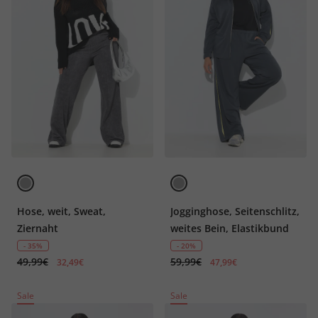
Hose, weit, Sweat,
Jogginghose, Seitenschlitz,
Ziernaht
weites Bein, Elastikbund
- 35%
- 20%
49,99€
59,99€
32,49€
47,99€
Sale
Sale