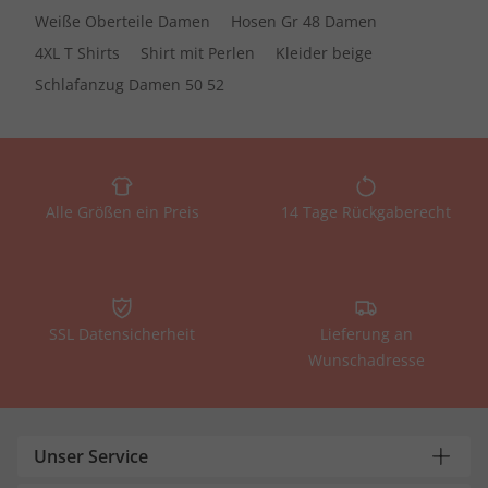
Weiße Oberteile Damen
Hosen Gr 48 Damen
4XL T Shirts
Shirt mit Perlen
Kleider beige
Schlafanzug Damen 50 52
Alle Größen ein Preis
14 Tage Rückgaberecht
SSL Datensicherheit
Lieferung an
Wunschadresse
Unser Service