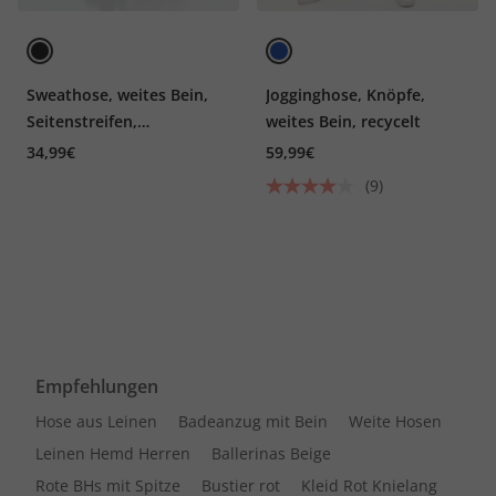
Sweathose, weites Bein,
Jogginghose, Knöpfe,
Seitenstreifen,
weites Bein, recycelt
Elastikbund
34,99€
59,99€
(9)
Empfehlungen
Hose aus Leinen
Badeanzug mit Bein
Weite Hosen
Leinen Hemd Herren
Ballerinas Beige
Rote BHs mit Spitze
Bustier rot
Kleid Rot Knielang