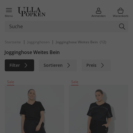
Menü
Anmelden
Warenkorb
|
|
Startseite
Jogginghosen
Jogginghose Weites Bein
(12)
Jogginghose Weites Bein
Filter
Sortieren
Preis
Größe
Farbe
Marke
Sale
Sale
Material
Nachhaltig