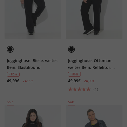
Jogginghose, Biese, weites
Jogginghose, Ottoman,
Bein, Elastikbund
weites Bein, Reflektor,
Elastikbund
- 50%
- 50%
49,99€
49,99€
24,99€
24,99€
(1)
Sale
Sale