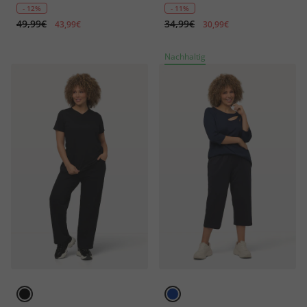
Blüte
- 12%
- 11%
49,99€
34,99€
43,99€
30,99€
Nachhaltig