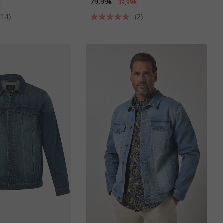
79,99€
€
39,99€
(14)
(2)