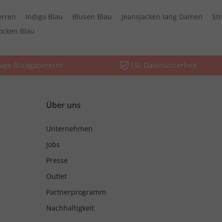
erren
Indigo Blau
Blusen Blau
Jeansjacken lang Damen
St
ocken Blau
Tage Rückgaberecht
SSL Datensicherheit
Über uns
Unternehmen
Jobs
Presse
Outlet
Partnerprogramm
Nachhaltigkeit