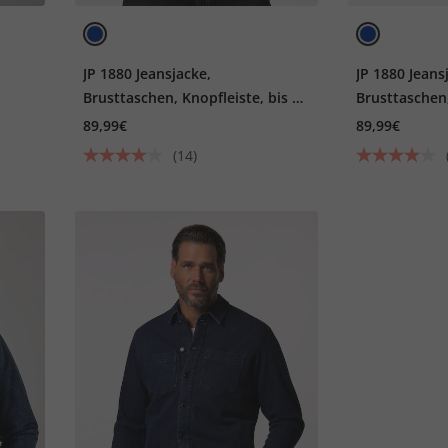
JP 1880 Jeansjacke,
JP 1880 Jeans
Brusttaschen, Knopfleiste, bis 8
Brusttaschen,
XL
XL
89,99€
89,99€
(14)