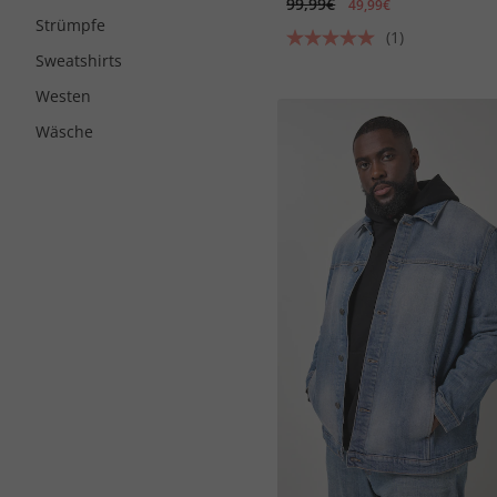
99,99€
49,99€
Strümpfe
(1)
Sweatshirts
Westen
Wäsche