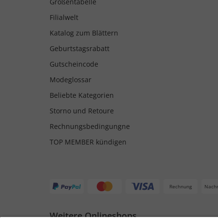
Größentabelle
Filialwelt
Katalog zum Blättern
Geburtstagsrabatt
Gutscheincode
Modeglossar
Beliebte Kategorien
Storno und Retoure
Rechnungsbedingungne
TOP MEMBER kündigen
Rechnung
Nach
Weitere Onlineshops