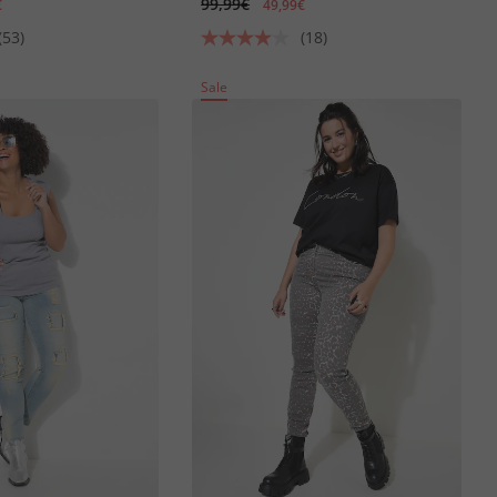
99,99€
€
49,99€
(53)
(18)
Sale