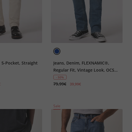
, 5-Pocket, Straight
Jeans, Denim, FLEXNAMIC®,
Regular Fit, Vintage Look, OCS
zertifizierte Biobaumwolle, bis
- 50%
79,99€
72
€
39,99€
Sale