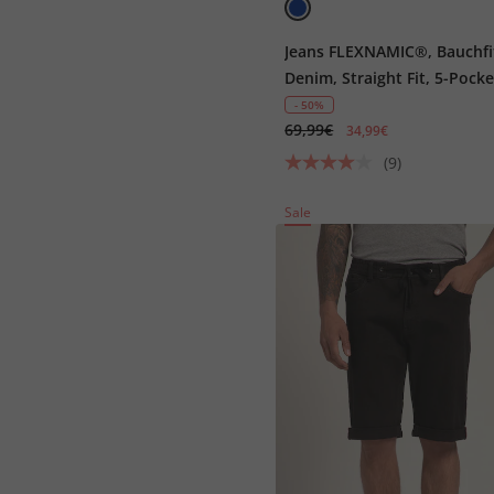
Jeans FLEXNAMIC®, Bauchfi
Denim, Straight Fit, 5-Pocke
Gr. 36/72
- 50%
69,99€
34,99€
(9)
Sale