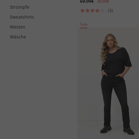
69,99€
34,99€
Strümpfe
(3)
Sweatshirts
Sale
Westen
Wäsche