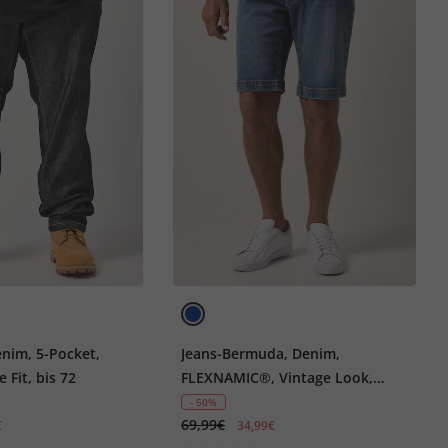
enim, 5-Pocket,
Jeans-Bermuda, Denim,
 Fit, bis 72
FLEXNAMIC®, Vintage Look,
Loose Fit, 5-Pocket, bis Gr. 72
- 50%
69,99€
€
34,99€