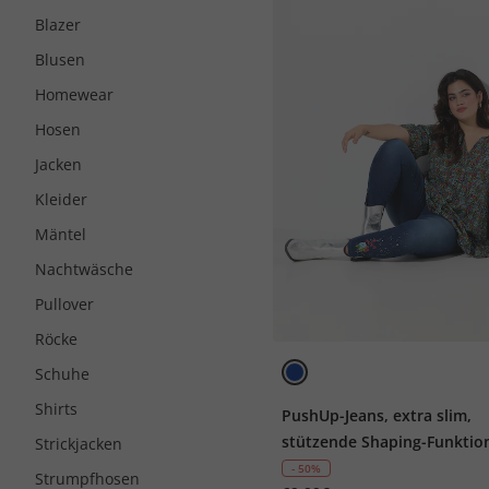
Blazer
Blusen
Homewear
Hosen
Jacken
Kleider
Mäntel
Nachtwäsche
Pullover
Röcke
Schuhe
Shirts
PushUp-Jeans, extra slim,
stützende Shaping-Funktio
Strickjacken
- 50%
Strumpfhosen