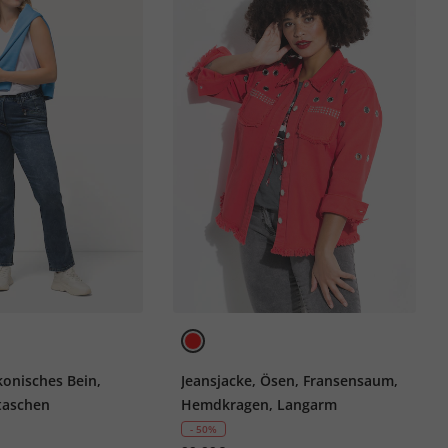
konisches Bein,
Jeansjacke, Ösen, Fransensaum,
ptaschen
Hemdkragen, Langarm
- 50%