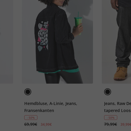
Hemdbluse, A-Linie, Jeans,
Jeans, Raw D
Fransenkanten
tapered Loose
- 50%
- 50%
69,99€
79,99€
34,99€
39,99