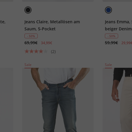
te,
Jeans Claire, Metallösen am
Jeans Emma, S
Saum, 5-Pocket
beiger Denim
- 50%
- 50%
69,99€
59,99€
34,99€
29,99
(2)
Sale
Sale