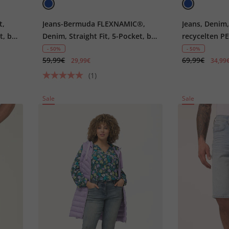
t,
Jeans-Bermuda FLEXNAMIC®,
Jeans, Denim
t, bis
Denim, Straight Fit, 5-Pocket, bis
recycelten P
Gr. 72
- 50%
- 50%
59,99€
69,99€
29,99€
34,99
(1)
Sale
Sale