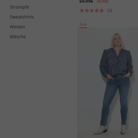
69,99€
34,99€
Strümpfe
(3)
Sweatshirts
Sale
Westen
Wäsche