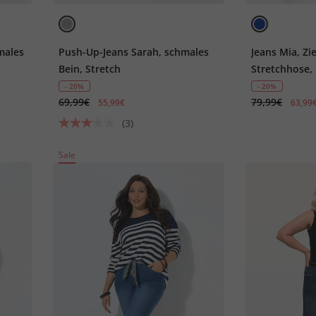
males
Push-Up-Jeans Sarah, schmales
Jeans Mia, Zi
Bein, Stretch
Stretchhose
- 20%
- 20%
69,99€
79,99€
55,99€
63,99
(3)
Sale