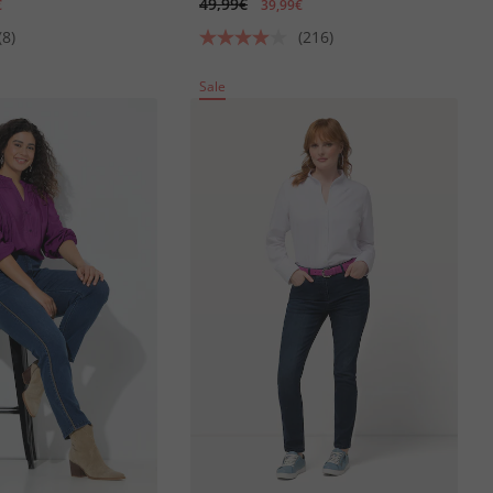
49,99€
€
39,99€
(8)
(216)
Sale