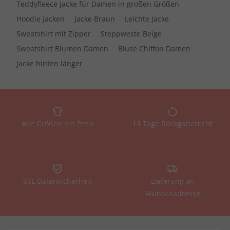
Teddyfleece Jacke für Damen in großen Größen
Hoodie Jacken
Jacke Braun
Leichte Jacke
Sweatshirt mit Zipper
Steppweste Beige
Sweatshirt Blumen Damen
Bluse Chiffon Damen
Jacke hinten länger
Alle Größen ein Preis
14 Tage Rückgaberecht
SSL Datensicherheit
Lieferung an
Wunschadresse