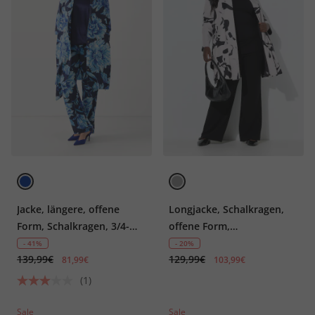
Jacke, längere, offene
Longjacke, Schalkragen,
Form, Schalkragen, 3/4-
offene Form,
Arm
asymmetrisch
- 41%
- 20%
139,99€
129,99€
81,99€
103,99€
(1)
Sale
Sale