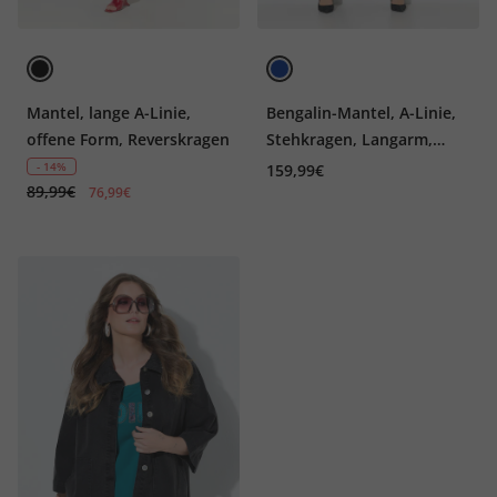
Mantel, lange A-Linie,
Bengalin-Mantel, A-Linie,
offene Form, Reverskragen
Stehkragen, Langarm,
Stretch
- 14%
159,99€
89,99€
76,99€