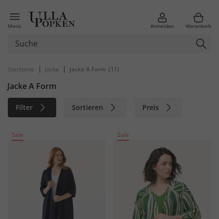
Menü
Anmelden
Warenkorb
|
|
Startseite
Jacke
Jacke A Form
(11)
Jacke A Form
Filter
Sortieren
Preis
Größe
Farbe
Marke
Sale
Sale
Material
Nachhaltig