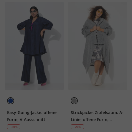
Easy-Going-Jacke, offene
Strickjacke, Zipfelsaum, A-
Form, V-Ausschnitt
Linie, offene Form,
Langarm
- 20%
- 20%