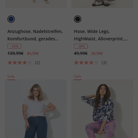
Anzughose, Nadelstreifen,
Hose, Wide Legs,
Komfortbund, gerades
HighWaist, Alloverprint,
Bein
Elastikbund
- 39%
- 38%
139,99€
49,99€
84,99€
30,99€
(2)
(3)
Sale
Sale