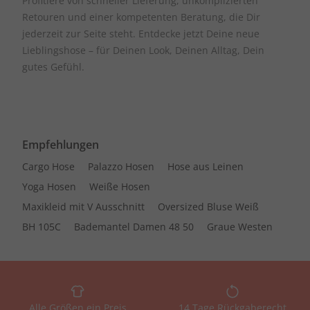
Profitiere von schneller Lieferung, unkomplizierten
Retouren und einer kompetenten Beratung, die Dir
jederzeit zur Seite steht. Entdecke jetzt Deine neue
Lieblingshose – für Deinen Look, Deinen Alltag, Dein
gutes Gefühl.
Empfehlungen
Cargo Hose
Palazzo Hosen
Hose aus Leinen
Yoga Hosen
Weiße Hosen
Maxikleid mit V Ausschnitt
Oversized Bluse Weiß
BH 105C
Bademantel Damen 48 50
Graue Westen
Alle Größen ein Preis
14 Tage Rückgaberecht