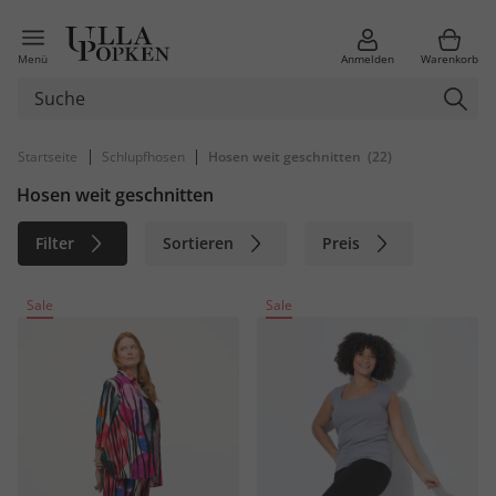
Menü
Anmelden
Warenkorb
|
|
Startseite
Schlupfhosen
Hosen weit geschnitten
(22)
Hosen weit geschnitten
Filter
Sortieren
Preis
Größe
Farbe
Marke
Sale
Sale
Material
Nachhaltig