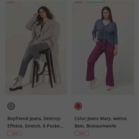
Boyfriend-Jeans, Destroy-
Color-Jeans Mary, weites
Effekte, Stretch, 5-Pocket-
Bein, Biobaumwolle
Schnitt
- 50%
- 50%