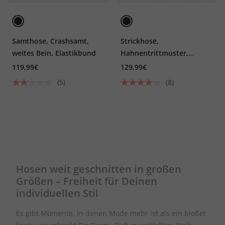
Samthose, Crashsamt,
Strickhose,
weites Bein, Elastikbund
Hahnentrittmuster,
Elastikbund, Bindeband
119,99€
129,99€
(5)
(8)
Hosen weit geschnitten in großen
Größen – Freiheit für Deinen
individuellen Stil
Es gibt Momente, in denen Mode mehr ist als ein bloßer