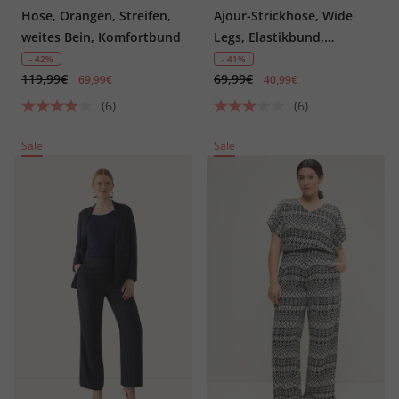
Hose, Orangen, Streifen,
Ajour-Strickhose, Wide
weites Bein, Komfortbund
Legs, Elastikbund,
blickdichte Shorts
- 42%
- 41%
119,99€
69,99€
69,99€
40,99€
(6)
(6)
Sale
Sale