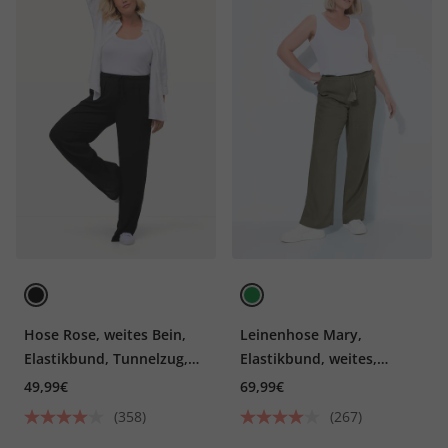
Hose Rose, weites Bein,
Leinenhose Mary,
Elastikbund, Tunnelzug,
Elastikbund, weites,
Viskose
gerades Bein
49,99€
69,99€
(358)
(267)