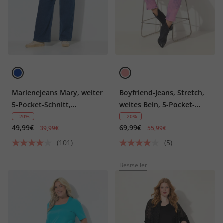
Marlenejeans Mary, weiter
Boyfriend-Jeans, Stretch,
5-Pocket-Schnitt,
weites Bein, 5-Pocket-
Elastikbund
Schnitt
- 20%
- 20%
49,99€
69,99€
39,99€
55,99€
(101)
(5)
Bestseller