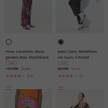
Hose, Leinenmix, Biese,
Jeans Claire, Metallösen
gerades Bein, Elastikbund
am Saum, 5-Pocket
- 69%
- 50%
119,99€
69,99€
36,99€
34,99€
(11)
(2)
Sale
Sale