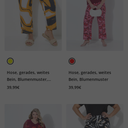
Hose, gerades, weites
Hose, gerades, weites
Bein, Blumenmuster,
Bein, Blumenmuster
Elastikbund, Angel of Style
39,99€
39,99€
x MIAMODA