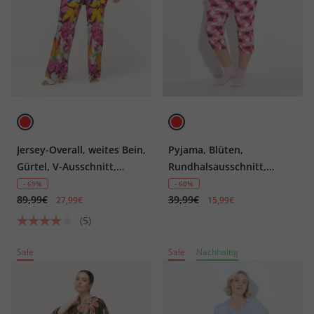
Jersey-Overall, weites Bein,
Pyjama, Blüten,
Gürtel, V-Ausschnitt,
Rundhalsausschnitt,
ärmellos
Halbarm
- 69%
- 60%
89,99€
39,99€
27,99€
15,99€
(5)
Sale
Sale
Nachhaltig