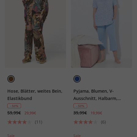
Hose, Blätter, weites Bein,
Pyjama, Blumen, V-
Elastikbund
Ausschnitt, Halbarm,
Taschen
- 50%
- 50%
59,99€
39,99€
29,99€
19,99€
(11)
(6)
Sale
Sale