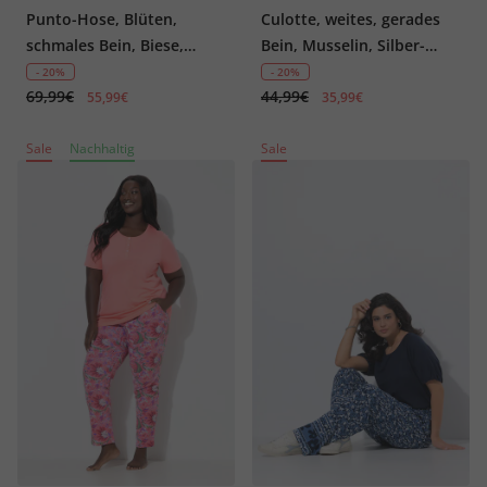
Punto-Hose, Blüten,
Culotte, weites, gerades
schmales Bein, Biese,
Bein, Musselin, Silber-
Elastikbund
Blüten
- 20%
- 20%
69,99€
44,99€
55,99€
35,99€
Sale
Nachhaltig
Sale