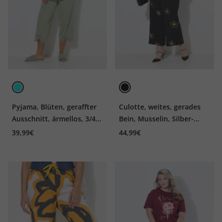
Pyjama, Blüten, geraffter
Culotte, weites, gerades
Ausschnitt, ärmellos, 3/4-
Bein, Musselin, Silber-
Hose
Blüten
39,99€
44,99€