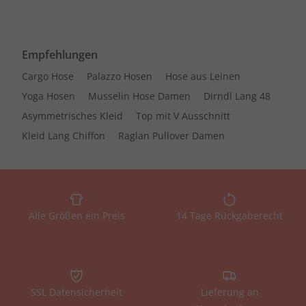
Empfehlungen
Cargo Hose
Palazzo Hosen
Hose aus Leinen
Yoga Hosen
Musselin Hose Damen
Dirndl Lang 48
Asymmetrisches Kleid
Top mit V Ausschnitt
Kleid Lang Chiffon
Raglan Pullover Damen
Alle Größen ein Preis
14 Tage Rückgaberecht
SSL Datensicherheit
Lieferung an