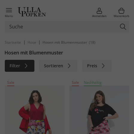
Menü
Anmelden
Warenkorb
|
|
Startseite
Hose
Hosen mit Blumenmuster
(18)
Hosen mit Blumenmuster
Filter
Sortieren
Preis
Größe
Farbe
Marke
Sale
Sale
Nachhaltig
Material
Nachhaltig