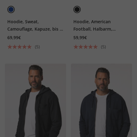
Hoodie, Sweat,
Hoodie, American
Camouflage, Kapuze, bis 8
Football, Halbarm,
XL
Kapuze, großer Print
69,99€
59,99€
(5)
(5)