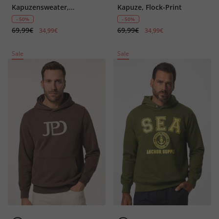
Kapuzensweater,
Kapuze, Flock-Print
Basketball-Print
- 50%
- 50%
69,99€
69,99€
34,99€
34,99€
Sale
Sale