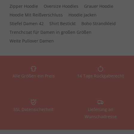
Zipper Hoodie
Oversize Hoodies
Grauer Hoodie
Hoodie Mit Reißverschluss
Hoodie Jacken
Stiefel Damen 42
Shirt Bestickt
Boho Strandkleid
Trenchcoat für Damen in großen Größen
Weite Pullover Damen
Alle Größen ein Preis
14 Tage Rückgaberecht
SSL Datensicherheit
Lieferung an
Wunschadresse