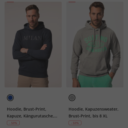
Hoodie, Brust-Print,
Hoodie, Kapuzensweater,
Kapuze, Kängurutasche,
Brust-Print, bis 8 XL
bis 8 XL
- 50%
- 50%