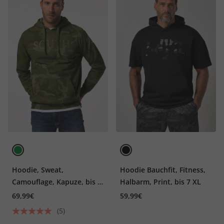
Hoodie, Sweat,
Hoodie Bauchfit, Fitness,
Camouflage, Kapuze, bis 8
Halbarm, Print, bis 7 XL
XL
69,99€
59,99€
(5)