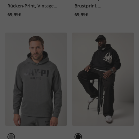
Rücken-Print, Vintage
Brustprint,
Look, bis 8 XL
Kängurutasche, bis 8 XL
69,99€
69,99€