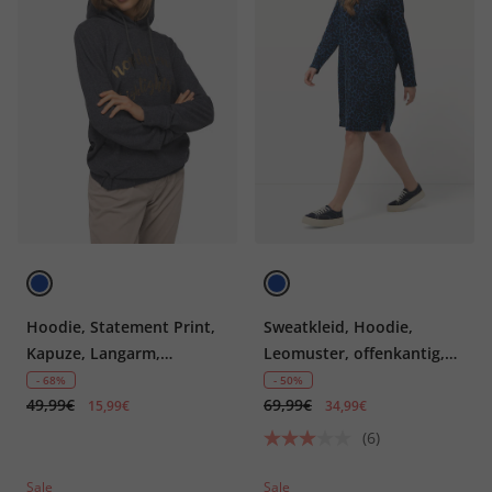
Hoodie, Statement Print,
Sweatkleid, Hoodie,
Kapuze, Langarm,
Leomuster, offenkantig,
elastischer Saum
Langarm
- 68%
- 50%
49,99€
69,99€
15,99€
34,99€
(6)
Sale
Sale