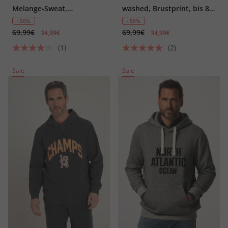
Melange-Sweat,
washed, Brustprint, bis 8
Brustprint, bis 8 XL
XL
- 50%
- 50%
69,99€
69,99€
34,99€
34,99€
(1)
(2)
Sale
Sale