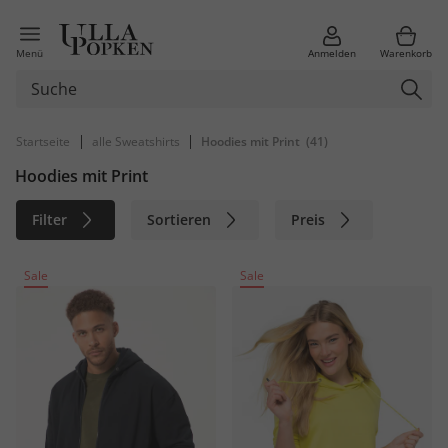
Menü
Anmelden
Warenkorb
|
|
Startseite
alle Sweatshirts
Hoodies mit Print
(41)
Hoodies mit Print
Filter
Sortieren
Preis
Größe
Farbe
Marke
Sale
Sale
Material
Nachhaltig