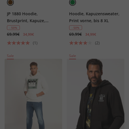
JP 1880 Hoodie,
Hoodie, Kapuzensweater,
Brustprint, Kapuze,
Print vorne, bis 8 XL
Kängurutasche, bis 8 XL
- 50%
- 50%
69,99€
69,99€
34,99€
34,99€
(1)
(2)
Sale
Sale