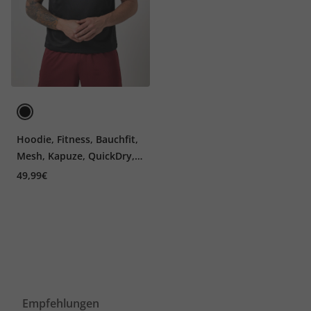
Hoodie, Fitness, Bauchfit,
Mesh, Kapuze, QuickDry,
bis 7 XL
49,99€
Empfehlungen