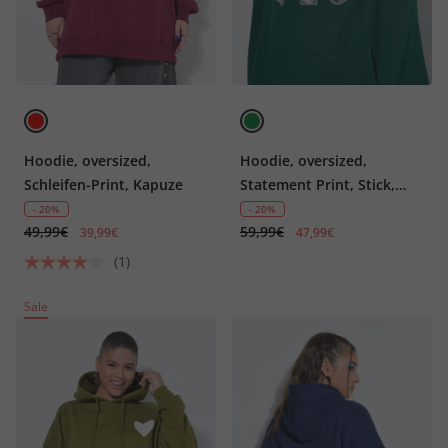
Hoodie, oversized,
Hoodie, oversized,
Schleifen-Print, Kapuze
Statement Print, Stick,
Kapuze
- 20%
- 20%
49,99€
59,99€
39,99€
47,99€
(1)
Sale