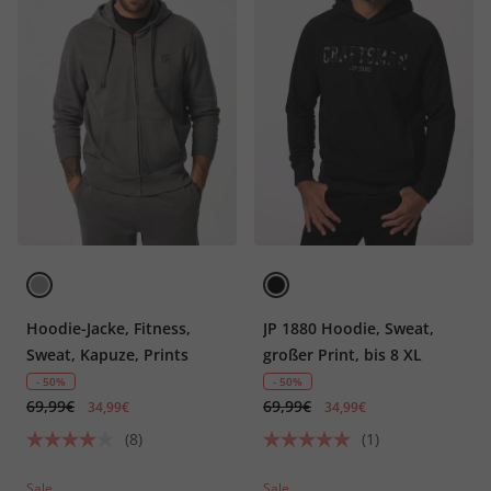
Hoodie-Jacke, Fitness,
JP 1880 Hoodie, Sweat,
Sweat, Kapuze, Prints
großer Print, bis 8 XL
- 50%
- 50%
69,99€
69,99€
34,99€
34,99€
(8)
(1)
Sale
Sale