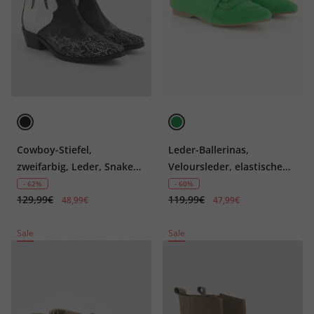
Cowboy-Stiefel,
Leder-Ballerinas,
zweifarbig, Leder, Snake
Veloursleder, elastische
Print, Stickereien
Ferse, Weite H
- 62%
- 60%
129,99€
119,99€
48,99€
47,99€
Sale
Sale