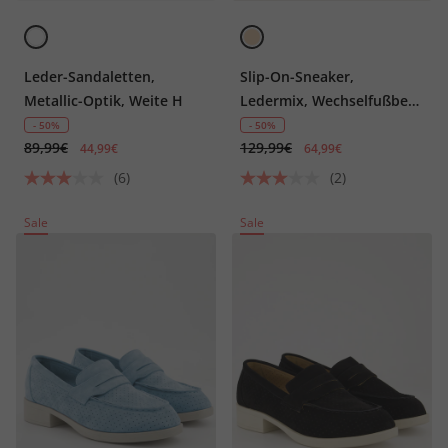
Leder-Sandaletten,
Slip-On-Sneaker,
Metallic-Optik, Weite H
Ledermix, Wechselfußbett,
Weite H
- 50%
- 50%
89,99€
129,99€
44,99€
64,99€
(6)
(2)
Sale
Sale