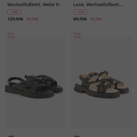
Wechselfußbett, Weite H
Look, Wechselfußbett,
Weite H
- 50%
- 50%
129,99€
89,99€
64,99€
44,99€
Sale
Sale