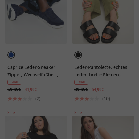
Caprice Leder-Sneaker,
Leder-Pantolette, echtes
Zipper, Wechselfußbett,
Leder, breite Riemen,
Weite H
Weite H
- 40%
- 39%
69,99€
89,99€
41,99€
54,99€
(2)
(10)
Sale
Sale