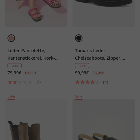
Leder-Pantolette,
Tamaris Leder-
Kantenstickerei, Kork-
Chelseaboots, Zipper,
Tieffußbett
Wechselfußbett
- 23%
- 23%
79,99€
99,99€
61,99€
76,99€
(7)
(4)
Sale
Sale