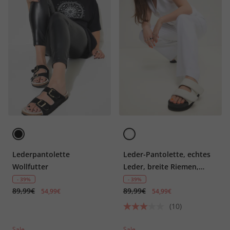
Lederpantolette
Leder-Pantolette, echtes
Wollfutter
Leder, breite Riemen,
Weite H
- 39%
- 39%
89,99€
89,99€
54,99€
54,99€
(10)
Sale
Sale