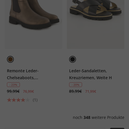
Remonte Leder-
Leder-Sandaletten,
Chelseaboots,
Kreuzriemen, Weite H
Wechselfußbett, Weite G
- 23%
- 20%
99,99€
89,99€
76,99€
71,99€
(1)
noch
348
weitere Produkte