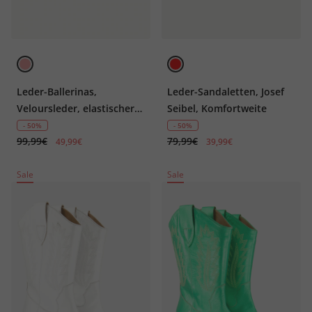
Leder-Ballerinas,
Leder-Sandaletten, Josef
Veloursleder, elastischer
Seibel, Komfortweite
Einstieg, Weite H
- 50%
- 50%
99,99€
79,99€
49,99€
39,99€
Sale
Sale