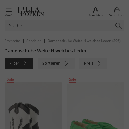
Menü
Anmelden
Warenkorb
|
|
Startseite
Sandalen
Damenschuhe Weite H weiches Leder
(396)
Damenschuhe Weite H weiches Leder
Filter
Sortieren
Preis
Größe
Farbe
Marke
Sale
Sale
Material
Nachhaltig