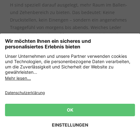
H sind speziell darauf ausgelegt, mehr Raum im Ballen-
und Zehenbereich zu bieten. Das bedeutet: Keine
Druckstellen, kein Einengen – sondern ein angenehmes
Tragegefühl von morgens bis abends. Weiches Leder
schmiegt sich an die Fußform an, passt sich bei jedem
Schritt flexibel an und sorgt so für ein harmonisches
Gesamtbild. Diese Schuhe sind gemacht für Menschen,
die Wert auf Bequemlichkeit legen, aber nicht auf
modische Akzente verzichten möchten.
Ob Pumps, klassische Absatzschuhe oder komfortable
Slipper: Die Auswahl ist so gestaltet, dass sie den
Wunsch nach modischer Vielfalt ebenso erfüllt wie das
Bedürfnis nach Alltagstauglichkeit. Damenschuhe in
Newsletter
weichem Echtleder und in Weite H bringen die perfekte
10€ für deine nächste
Balance aus Eleganz und Komfort in jeden Tag – und
Bestellung! 👈
schenken Selbstvertrauen, das man spürt.
Zur Anmeldung
Passformberatung