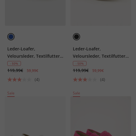
Leder-Loafer,
Leder-Loafer,
Veloursleder, Textilfutter,
Veloursleder, Textilfutter,
Blockabsatz
Blockabsatz
- 50%
- 50%
119,99€
119,99€
59,99€
59,99€
(4)
(4)
Sale
Sale