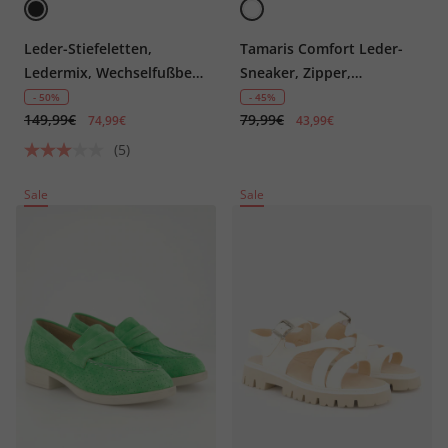
Leder-Stiefeletten,
Tamaris Comfort Leder-
Ledermix, Wechselfußbett,
Sneaker, Zipper,
Weite H
Komfortweite
- 50%
- 45%
149,99€
79,99€
74,99€
43,99€
(5)
Sale
Sale