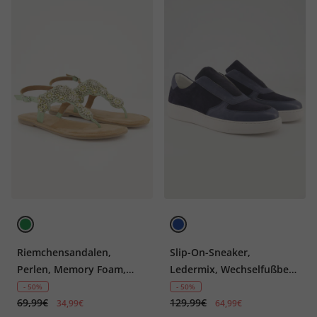
Riemchensandalen,
Slip-On-Sneaker,
Perlen, Memory Foam,
Ledermix, Wechselfußbett,
Weite H
Weite H
- 50%
- 50%
69,99€
129,99€
34,99€
64,99€