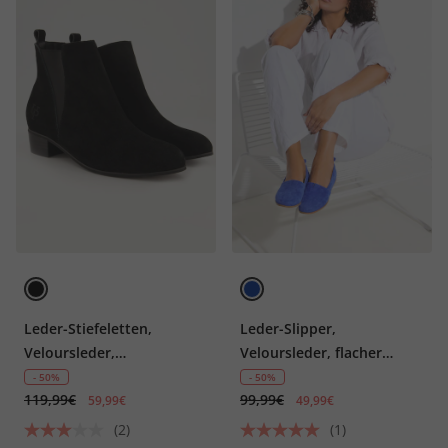
Leder-Stiefeletten,
Leder-Slipper,
Veloursleder,
Veloursleder, flacher
Elastikeinsatz, Weite H
Absatz, Weite H
- 50%
- 50%
119,99€
99,99€
59,99€
49,99€
(2)
(1)