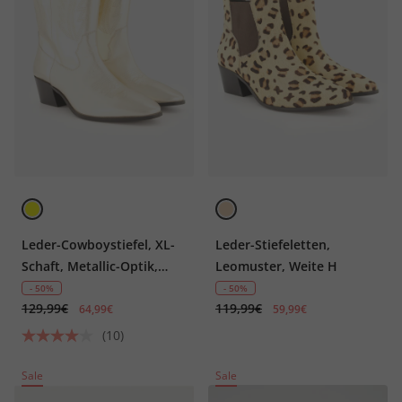
Leder-Cowboystiefel, XL-
Leder-Stiefeletten,
Schaft, Metallic-Optik,
Leomuster, Weite H
Weite H
- 50%
- 50%
129,99€
119,99€
64,99€
59,99€
(10)
Sale
Sale