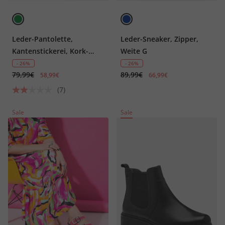
Leder-Pantolette,
Leder-Sneaker, Zipper,
Kantenstickerei, Kork-
Weite G
Tieffußbett
- 26%
- 26%
79,99€
89,99€
58,99€
66,99€
(7)
Sale
Sale