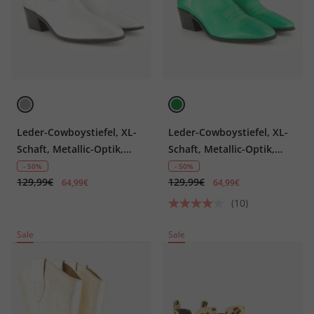
Leder-Cowboystiefel, XL-
Leder-Cowboystiefel, XL-
Schaft, Metallic-Optik,
Schaft, Metallic-Optik,
Weite H
Weite H
- 50%
- 50%
129,99€
129,99€
64,99€
64,99€
(10)
Sale
Sale