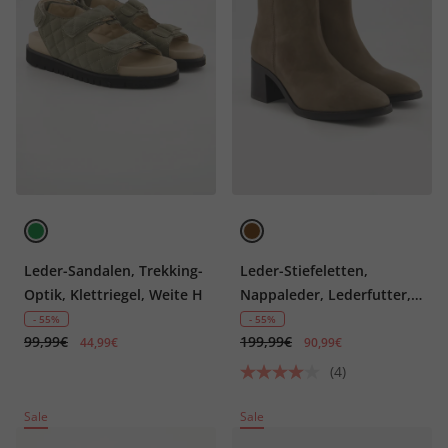
Leder-Sandalen, Trekking-
Leder-Stiefeletten,
Optik, Klettriegel, Weite H
Nappaleder, Lederfutter,
Weite H
- 55%
- 55%
99,99€
199,99€
44,99€
90,99€
(4)
Sale
Sale