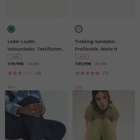
Leder-Loafer,
Trekking-Sandalen,
Veloursleder, Textilfutter,
Profilsohle, Weite H
Blockabsatz
- 42%
- 41%
119,99€
139,99€
69,99€
81,99€
(4)
(1)
Sale
Sale