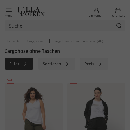
Menü
Anmelden
Warenkorb
|
|
Startseite
Cargohosen
Cargohose ohne Taschen
(46)
Cargohose ohne Taschen
Filter
Sortieren
Preis
Größe
Farbe
Marke
Sale
Sale
Material
Nachhaltig