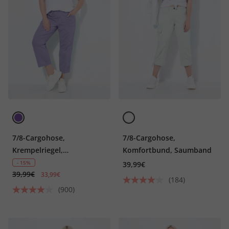
7/8-Cargohose,
7/8-Cargohose,
Krempelriegel,
Komfortbund, Saumband
Komfortbund
- 15%
39,99€
39,99€
33,99€
(184)
(900)