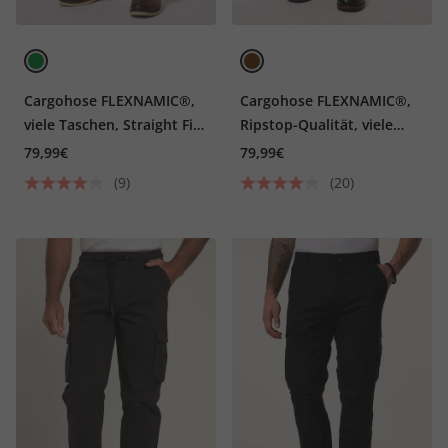
Cargohose FLEXNAMIC®,
Cargohose FLEXNAMIC®,
viele Taschen, Straight Fit,
Ripstop-Qualität, viele
bis 8XL
Taschen, bis Gr. 72
79,99€
79,99€
(9)
(20)