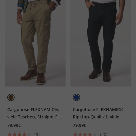
Cargohose FLEXNAMIC®,
Cargohose FLEXNAMIC®,
viele Taschen, Straight Fit,
Ripstop-Qualität, viele
bis 8XL
Taschen, bis Gr. 72
79,99€
79,99€
(9)
(20)