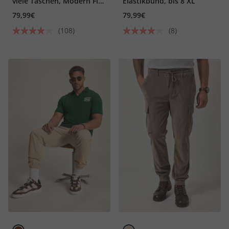
viele Taschen, Modern Fit,
Elastikbund, bis 8 XL
bis 8XL
79,99€
79,99€
(108)
(8)