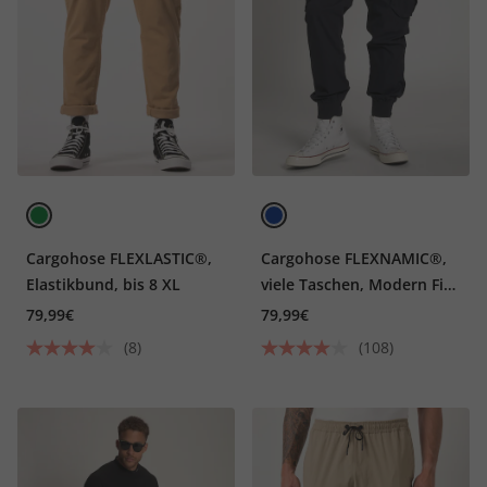
Cargohose FLEXLASTIC®,
Cargohose FLEXNAMIC®,
Elastikbund, bis 8 XL
viele Taschen, Modern Fit,
bis 8XL
79,99€
79,99€
(8)
(108)