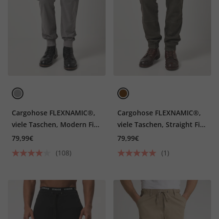
Cargohose FLEXNAMIC®,
Cargohose FLEXNAMIC®,
viele Taschen, Modern Fit,
viele Taschen, Straight Fit,
bis 8XL
bis 8XL
79,99€
79,99€
(108)
(1)