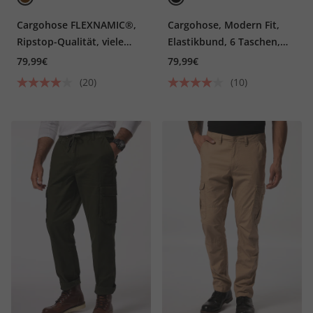
Cargohose FLEXNAMIC®,
Cargohose, Modern Fit,
Ripstop-Qualität, viele
Elastikbund, 6 Taschen,
Taschen, bis Gr. 72
bis 8 XL
79,99€
79,99€
(20)
(10)