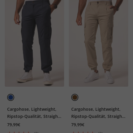
Cargohose, Lightweight,
Cargohose, Lightweight,
Ripstop-Qualität, Straight
Ripstop-Qualität, Straight
Fit, viele Taschen, bis Gr.
Fit, viele Taschen, bis Gr.
79,99€
79,99€
72
72