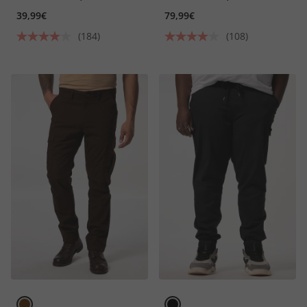
bis 8XL
39,99€
79,99€
(184)
(108)