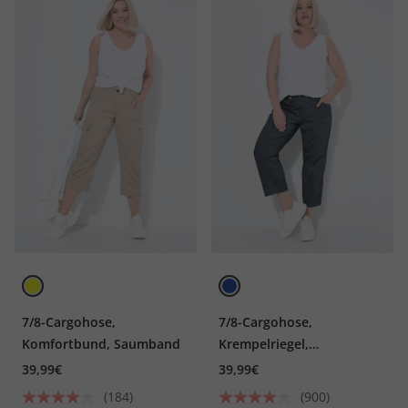
7/8-Cargohose,
7/8-Cargohose,
Komfortbund, Saumband
Krempelriegel,
Komfortbund
39,99€
39,99€
(184)
(900)