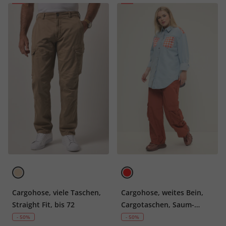
Cargohose, viele Taschen,
Cargohose, weites Bein,
Straight Fit, bis 72
Cargotaschen, Saum-
Bindeband
- 50%
- 50%