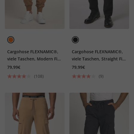
Cargohose FLEXNAMIC®,
Cargohose FLEXNAMIC®,
viele Taschen, Modern Fit,
viele Taschen, Straight Fit,
bis 8XL
bis 8XL
79,99€
79,99€
(108)
(9)