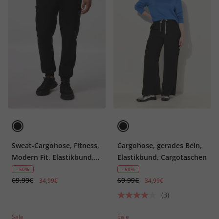
Sweat-Cargohose, Fitness,
Cargohose, gerades Bein,
Modern Fit, Elastikbund,
Elastikbund, Cargotaschen
seitliche Taschen
- 50%
- 50%
69,99€
69,99€
34,99€
34,99€
(3)
Sale
Sale