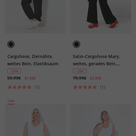
Cargohose, Ziernähte,
Satin-Cargohose Mary,
weites Bein, Elastiksaum
weites, gerades Bein,
Elastikbund
- 20%
- 20%
59,99€
79,99€
47,99€
63,99€
(1)
(1)
Sale