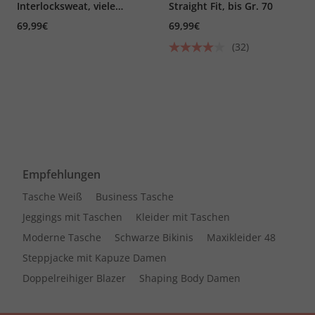
Interlocksweat, viele
Straight Fit, bis Gr. 70
Taschen, Elastikbund, bis
69,99€
69,99€
7 XL
(32)
Empfehlungen
Tasche Weiß
Business Tasche
Jeggings mit Taschen
Kleider mit Taschen
Moderne Tasche
Schwarze Bikinis
Maxikleider 48
Steppjacke mit Kapuze Damen
Doppelreihiger Blazer
Shaping Body Damen