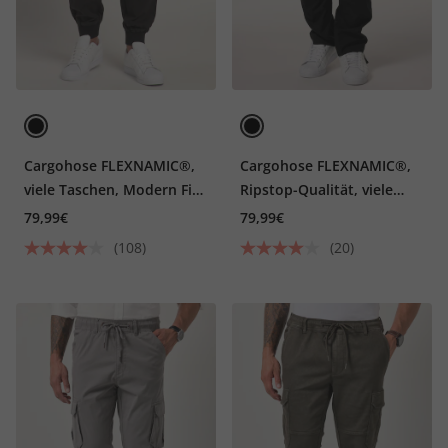
Cargohose FLEXNAMIC®,
Cargohose FLEXNAMIC®,
viele Taschen, Modern Fit,
Ripstop-Qualität, viele
bis 8XL
Taschen, bis Gr. 72
79,99€
79,99€
(108)
(20)