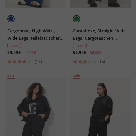
Cargohose, High Waist,
Cargohose, Straight Wide
Wide Legs, teilelastischer
Legs, Cargotaschen,
Bund, Cargotaschen
Elastikbund
- 39%
- 38%
69,99€
59,99€
42,99€
36,99€
(13)
(5)
Sale
Sale