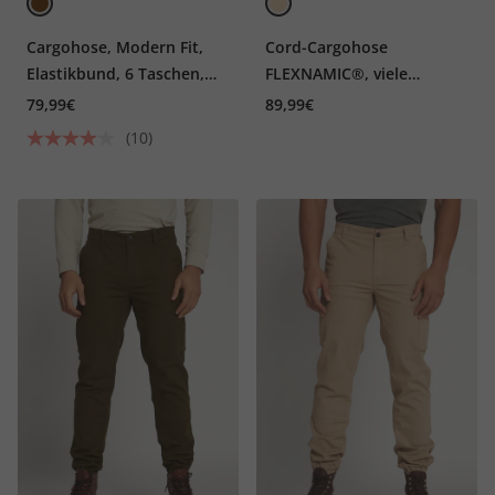
Cargohose, Modern Fit,
Cord-Cargohose
Elastikbund, 6 Taschen,
FLEXNAMIC®, viele
bis 8 XL
Taschen, Straight Fit, bis
79,99€
89,99€
72
(10)