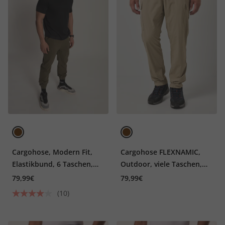
Cargohose, Modern Fit,
Cargohose FLEXNAMIC,
Elastikbund, 6 Taschen,
Outdoor, viele Taschen,
bis 8 XL
Tapered Loose Fit, bis 7 XL
79,99€
79,99€
(10)