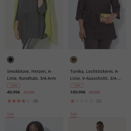
Smokbluse, Herzen, A-
Tunika, Lochstickerei, A-
Linie, Rundhals, 3/4-Arm
Linie, V-Ausschnitt, 3/4-
Arm
- 50%
- 50%
49,99€
139,99€
24,99€
69,99€
(8)
(2)
Sale
Sale