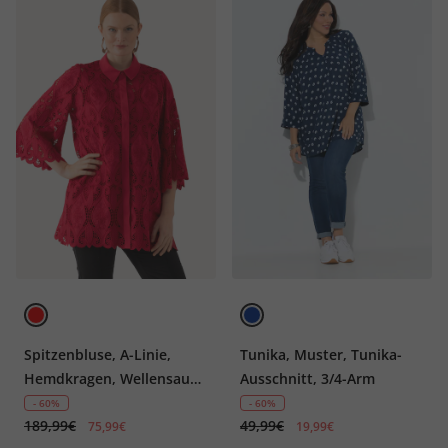
Spitzenbluse, A-Linie,
Tunika, Muster, Tunika-
Hemdkragen, Wellensaum,
Ausschnitt, 3/4-Arm
3/4-Arm
- 60%
- 60%
189,99€
49,99€
75,99€
19,99€