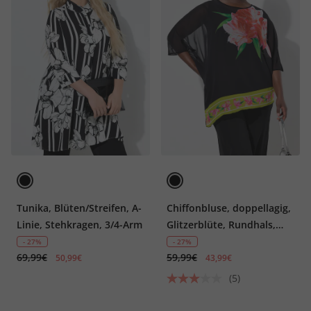
Tunika, Blüten/Streifen, A-
Chiffonbluse, doppellagig,
Linie, Stehkragen, 3/4-Arm
Glitzerblüte, Rundhals,
3/4-Arm
- 27%
- 27%
69,99€
59,99€
50,99€
43,99€
(5)