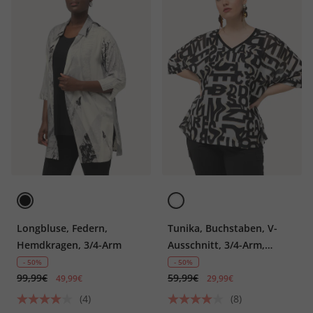
Longbluse, Federn,
Tunika, Buchstaben, V-
Hemdkragen, 3/4-Arm
Ausschnitt, 3/4-Arm,
doppellagig
- 50%
- 50%
99,99€
59,99€
49,99€
29,99€
(4)
(8)