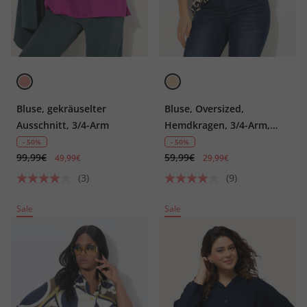
Bluse, gekräuselter
Bluse, Oversized,
Ausschnitt, 3/4-Arm
Hemdkragen, 3/4-Arm,
hinten länger
- 50%
- 50%
99,99€
59,99€
49,99€
29,99€
(3)
(9)
Sale
Sale