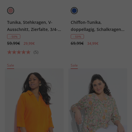
Tunika, Stehkragen, V-
Chiffon-Tunika,
Ausschnitt, Zierfalte, 3/4-
doppellagig, Schalkragen,
Arm
3/4-Arm
- 50%
- 50%
59,99€
69,99€
29,99€
34,99€
(5)
Sale
Sale