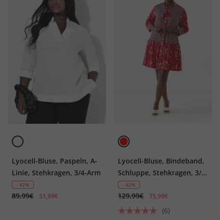
Lyocell-Bluse, Paspeln, A-
Lyocell-Bluse, Bindeband,
Linie, Stehkragen, 3/4-Arm
Schluppe, Stehkragen, 3/4-
Arm
- 42%
- 42%
89,99€
129,99€
51,99€
75,99€
(6)