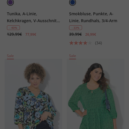
Tunika, A-Linie,
Smokbluse, Punkte, A-
Kelchkragen, V-Ausschnitt,
Linie, Rundhals, 3/4-Arm
3/4-Arm
- 40%
- 33%
129,99€
39,99€
77,99€
26,99€
(34)
Sale
Sale