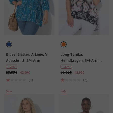
Bluse, Blätter, A-Linie, V-
Long-Tunika,
Ausschnitt, 3/4-Arm
Hemdkragen, 3/4-Arm,
hinten länger
- 28%
- 27%
59,99€
59,99€
42,99€
43,99€
(1)
(3)
Sale
Sale