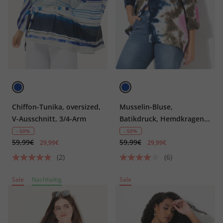
Chiffon-Tunika, oversized,
Musselin-Bluse,
V-Ausschnitt, 3/4-Arm
Batikdruck, Hemdkragen,
3/4-Arm
- 50%
- 50%
59,99€
59,99€
29,99€
29,99€
(2)
(6)
Sale
Nachhaltig
Sale