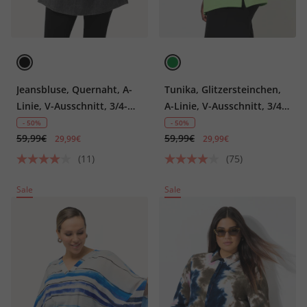
Jeansbluse, Quernaht, A-
Tunika, Glitzersteinchen,
Linie, V-Ausschnitt, 3/4-
A-Linie, V-Ausschnitt, 3/4-
Arm
Arm
- 50%
- 50%
59,99€
59,99€
29,99€
29,99€
(11)
(75)
Sale
Sale