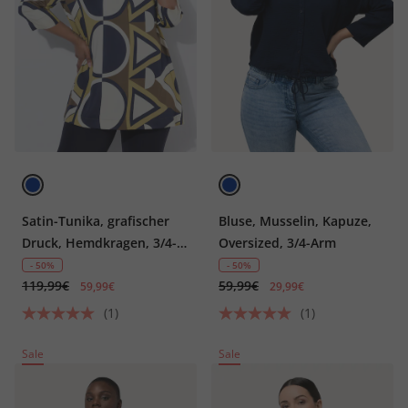
Satin-Tunika, grafischer
Bluse, Musselin, Kapuze,
Druck, Hemdkragen, 3/4-
Oversized, 3/4-Arm
Arm
- 50%
- 50%
119,99€
59,99€
59,99€
29,99€
(1)
(1)
Sale
Sale