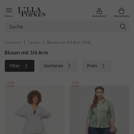
Menü
Anmelden
Warenkorb
|
|
Startseite
Tuniken
Blusen mit 3/4 Arm
(254)
Blusen mit 3/4 Arm
Filter
Sortieren
Preis
Größe
Farbe
Marke
Sale
Sale
Material
Nachhaltig