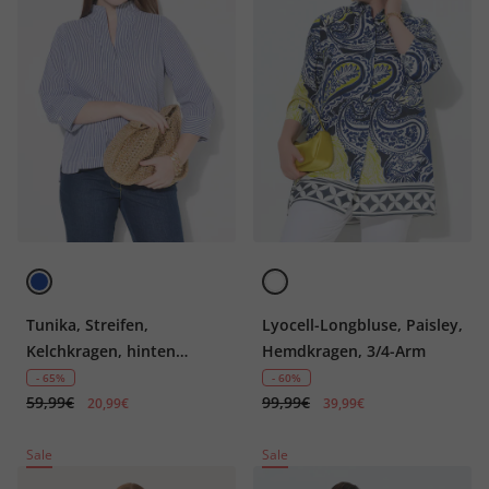
Tunika, Streifen,
Lyocell-Longbluse, Paisley,
Kelchkragen, hinten
Hemdkragen, 3/4-Arm
länger, 3/4-Arm
- 65%
- 60%
59,99€
99,99€
20,99€
39,99€
Sale
Sale