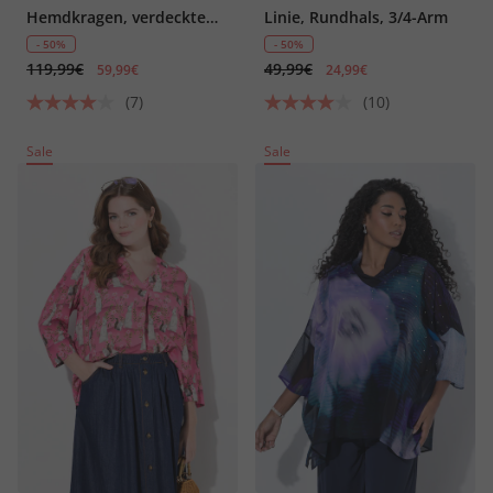
Hemdkragen, verdeckte
Linie, Rundhals, 3/4-Arm
Knopfleiste, 3/4-Arm
- 50%
- 50%
119,99€
49,99€
59,99€
24,99€
(7)
(10)
Sale
Sale