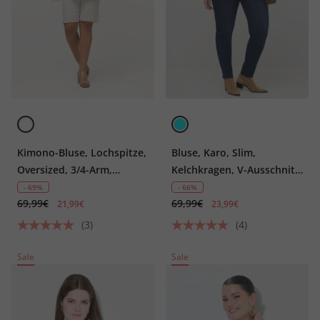
Kimono-Bluse, Lochspitze,
Bluse, Karo, Slim,
Oversized, 3/4-Arm,
Kelchkragen, V-Ausschnitt,
Quasten
3/4-Arm
- 69%
- 66%
69,99€
69,99€
21,99€
23,99€
(3)
(4)
Sale
Sale