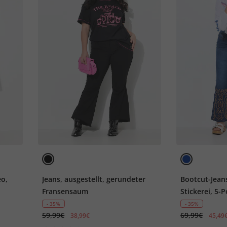
eo,
Jeans, ausgestellt, gerundeter
Bootcut-Jean
Fransensaum
Stickerei, 5-
- 35%
- 35%
59,99€
69,99€
38,99€
45,49