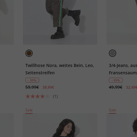
Twillhose Nora, weites Bein, Leo,
3/4-Jeans, au
Seitenstreifen
Fransensaum,
- 35%
- 35%
59,99€
49,99€
38,99€
32,49
(1)
Sale
Sale