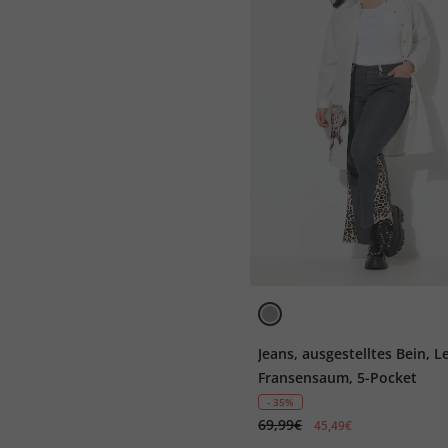
Jeans, ausgestelltes Bein, L
Fransensaum, 5-Pocket
- 35%
69,99€
45,49€