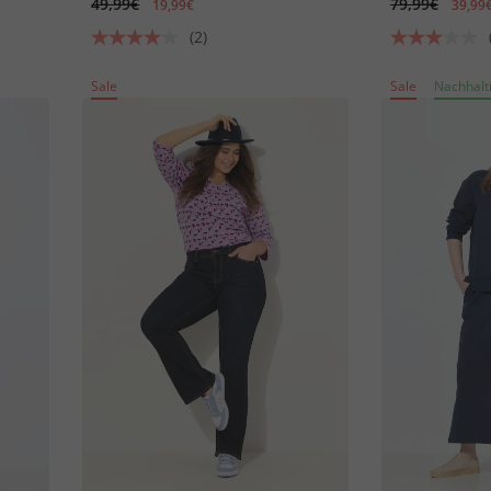
49,99€
79,99€
19,99€
39,99
(2)
Sale
Sale
Nachhalt