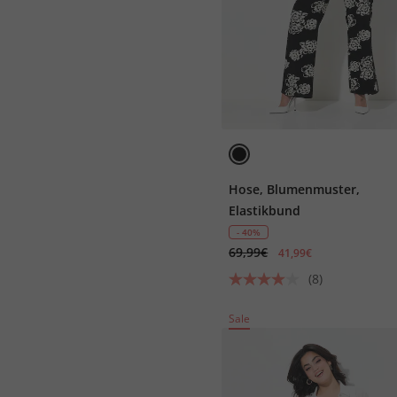
Hose, Blumenmuster,
Elastikbund
- 40%
69,99€
41,99€
(8)
Sale