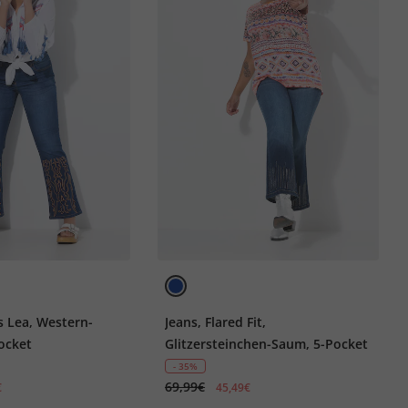
s Lea, Western-
Jeans, Flared Fit,
Pocket
Glitzersteinchen-Saum, 5-Pocket
- 35%
69,99€
€
45,49€