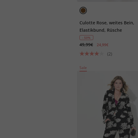
Culotte Rose, weites Bein,
Elastikbund, Rüsche
- 50%
49,99€
24,99€
(2)
Sale