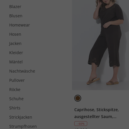
Blazer
Blusen
Homewear
Hosen
Jacken
Kleider
Mäntel
Nachtwäsche
Pullover
Röcke
Schuhe
Shirts
Caprihose, Stickspitze,
ausgestellter Saum,
Strickjacken
Biobaumwolle
- 60%
Strumpfhosen