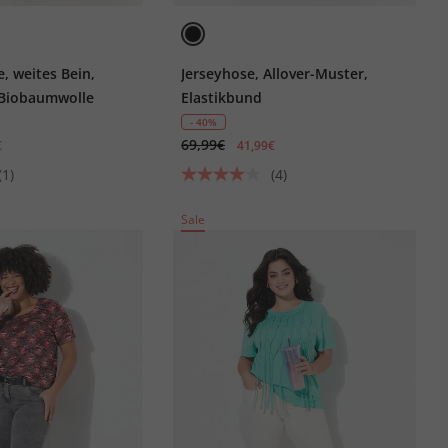
, weites Bein,
Jerseyhose, Allover-Muster,
 Biobaumwolle
Elastikbund
- 40%
69,99€
€
41,99€
(1)
(4)
Sale