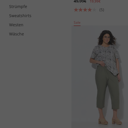
49,99€
19,99€
Strümpfe
(5)
Sweatshirts
Sale
Westen
Wäsche