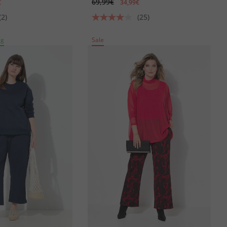
69,99€
€
34,99€
(2)
(25)
ig
Sale